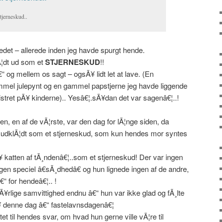
tjerneskud..
vedet – allerede inden jeg havde spurgt hende.
Ã¦dt ud som et
STJERNESKUD
!!
“ og mellem os sagt – ogsÃ¥ lidt let at lave. (En
gammel julepynt og en gammel papstjerne jeg havde liggende
klistret pÃ¥ kinderne).. Yesâ€¦.sÃ¥dan det var sagenâ€¦..!
n, en af de vÃ¦rste, var den dag for lÃ¦nge siden, da
en udklÃ¦dt som et stjerneskud, som kun hendes mor syntes
Ã¥ katten af tÃ¸ndenâ€¦..som et stjerneskud! Der var ingen
ingen speciel â€sÃ¸dhedâ€ og hun lignede ingen af de andre,
€“ for hendeâ€¦.. !
rlige samvittighed endnu â€“ hun var ikke glad og fÃ¸lte
Ã¥ denne dag â€“ fastelavnsdagenâ€¦
et til hendes svar, om hvad hun gerne ville vÃ¦re til