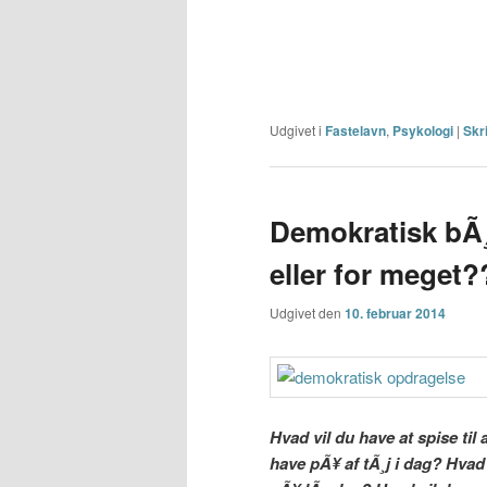
Udgivet i
Fastelavn
,
Psykologi
|
Skr
Demokratisk bÃ¸
eller for meget?
Udgivet den
10. februar 2014
Hvad vil du have at spise til
have pÃ¥ af tÃ¸j i dag? Hvad 