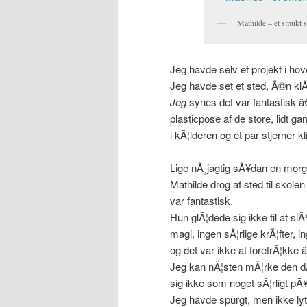
Mathilde – et smukt s
Jeg havde selv et projekt i ho
Jeg havde set et sted, Ã©n kl
Jeg
synes det var fantastisk â€
plasticpose af de store, lidt 
i kÃ¦lderen og et par stjerner 
Lige nÃ¸jagtig sÃ¥dan en morge
Mathilde drog af sted til skol
var fantastisk.
Hun glÃ¦dede sig ikke til at sl
magi, ingen sÃ¦rlige krÃ¦fter, 
og det var ikke at foretrÃ¦kke â
Jeg kan nÃ¦sten mÃ¦rke den dÃ¥
sig ikke som noget sÃ¦rligt p
Jeg havde spurgt, men ikke lytt