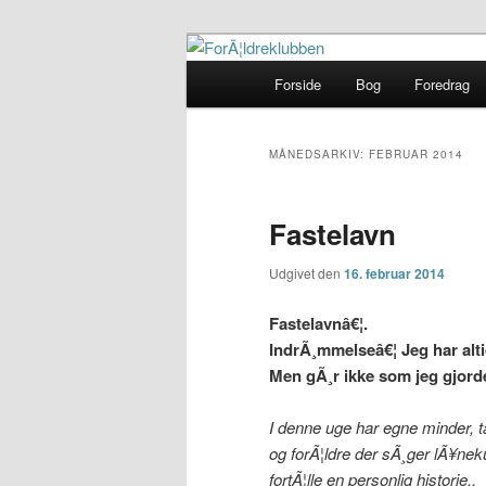
Fortsæt
Fortsæt
Her finder du gode rÃ¥d
til
til
Hovedmenu
Forside
Bog
Foredrag
primært
sekundært
ForÃ¦ldreklu
indhold
indhold
MÅNEDSARKIV:
FEBRUAR 2014
Fastelavn
Udgivet den
16. februar 2014
Fastelavnâ€¦.
IndrÃ¸mmelseâ€¦ Jeg har alti
Men gÃ¸r ikke som jeg gjord
I denne uge har egne minder, tan
og forÃ¦ldre der sÃ¸ger lÃ¥neku
fortÃ¦lle en personlig historie..