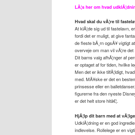
LÃ¦s her om hvad udklÃ¦dning
Hvad skal du vÃ¦re til fastel
At klÃ¦de sig ud til fastelavn,
fordi det er muligt, at give fant
de fleste bÃ¸rn ogsÃ¥ vigtigt
overveje om man vil vÃ¦re det s
Dit barns valg afhÃ¦nger af per
er optaget af for tiden, hvilke 
Men det er ikke tilfÃ¦ldigt, hva
med. MÃ¥ske er det en bestemt 
prinsesse eller en balletdanse
figurerne fra den nyeste Disney 
er det helt store hitâ€¦.
HjÃ¦lp dit barn med at vÃ¦lg
UdklÃ¦dning er en god ingredien
indlevelse. Rollelege er en vigt