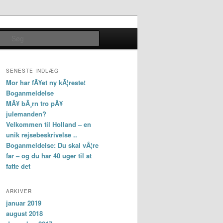
Søg
SENESTE INDLÆG
Mor har fÃ¥et ny kÃ¦reste!
Boganmeldelse
MÃ¥ bÃ¸rn tro pÃ¥
julemanden?
Velkommen til Holland – en
unik rejsebeskrivelse ..
Boganmeldelse: Du skal vÃ¦re
far – og du har 40 uger til at
fatte det
ARKIVER
januar 2019
august 2018