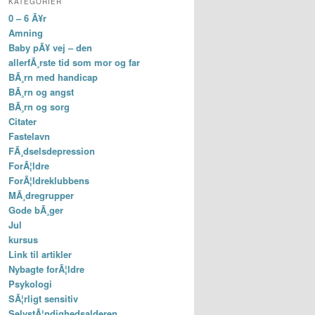
KATEGORIER
0 – 6 Ã¥r
Amning
Baby pÃ¥ vej – den
allerfÃ¸rste tid som mor og far
BÃ¸rn med handicap
BÃ¸rn og angst
BÃ¸rn og sorg
Citater
Fastelavn
FÃ¸dselsdepression
ForÃ¦ldre
ForÃ¦ldreklubbens
MÃ¸dregrupper
Gode bÃ¸ger
Jul
kursus
Link til artikler
Nybagte forÃ¦ldre
Psykologi
SÃ¦rligt sensitiv
SelvstÃ¦ndighedsalderen