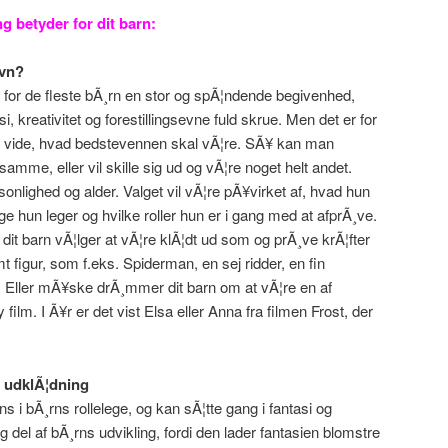
 betyder for dit barn:
avn?
 er for de fleste bÃ¸rn en stor og spÃ¦ndende begivenhed,
asi, kreativitet og forestillingsevne fuld skrue. Men det er for
 at vide, hvad bedstevennen skal vÃ¦re. SÃ¥ kan man
amme, eller vil skille sig ud og vÃ¦re noget helt andet.
sonlighed og alder. Valget vil vÃ¦re pÃ¥virket af, hvad hun
lege hun leger og hvilke roller hun er i gang med at afprÃ¸ve.
d dit barn vÃ¦lger at vÃ¦re klÃ¦dt ud som og prÃ¸ve krÃ¦fter
figur, som f.eks. Spiderman, en sej ridder, en fin
r. Eller mÃ¥ske drÃ¸mmer dit barn om at vÃ¦re en af
film. I Ã¥r er det vist Elsa eller Anna fra filmen Frost, der
e udklÃ¦dning
s i bÃ¸rns rollelege, og kan sÃ¦tte gang i fantasi og
ig del af bÃ¸rns udvikling, fordi den lader fantasien blomstre