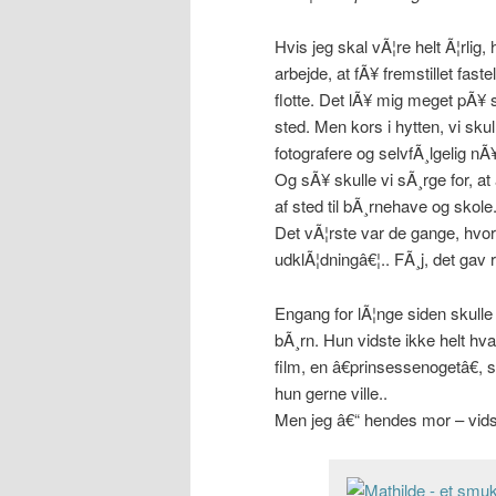
Hvis jeg skal vÃ¦re helt Ã¦rlig,
arbejde, at fÃ¥ fremstillet faste
flotte. Det lÃ¥ mig meget pÃ¥ s
sted. Men kors i hytten, vi skul
fotografere og selvfÃ¸lgelig n
Og sÃ¥ skulle vi sÃ¸rge for, at 
af sted til bÃ¸rnehave og skole
Det vÃ¦rste var de gange, hvor e
udklÃ¦dningâ€¦.. FÃ¸j, det gav r
Engang for lÃ¦nge siden skulle m
bÃ¸rn. Hun vidste ikke helt hva
film, en â€prinsessenogetâ€, 
hun gerne ville..
Men jeg â€“ hendes mor – vidst