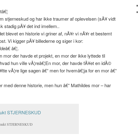
tâ€¦
m stjerneskud og har ikke traumer af oplevelsen (sÃ¥ vidt
sk stadig pÃ¥ det ind imellem..
et blevet en historie vi griner af, nÃ¥r vi nÃ¥r et bestemt
st. Vi kigger pÃ¥ billederne og siger i kor:
lde
â€ â€¦.
en mor der havde et projekt, en mor der ikke lyttede til
 hvad hun ville vÃ¦reâ€¦En mor, der havde fÃ¥et en idÃ©
tte vÃ¦re lige sagen â€“ men for hvemâ€¦ja for en mor â€“
ter med denne historie, men hun â€“ Mathildes mor – har
smukt STJERNESKUD