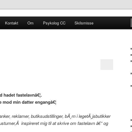
Kontakt
Om
Psykolog CC
Skilsmisse
bben
d hadet fastelavnâ€¦.
e mod min datter engangâ€¦
ker, reklamer, butiksudstillinger, bÃ¸rn i legetÃ¸jsbutikker
stumer,Â inspireret mig til at skrive om fastelavn â€“ og