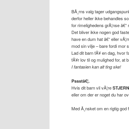
BÃ¸rns valg tager udgangspunkt i
derfor heller ikke behandles s
for rimelighedens grÃ¦nse â€“ n
Det bliver ikke nogen god fastela
have en dum hat â€“ eller vÃ¦r
mod sin vilje – bare fordi mor 
Lad dit barn fÃ¥ en dag, hvor 
fÃ¥r lov til og mulighed for, at b
I fantasien kan alt ting ske!
Pssstâ€¦.
Hvis dit barn vil vÃ¦re
STJER
eller om der er noget du har ove
Med Ã¸nsket om en rigtig god fas