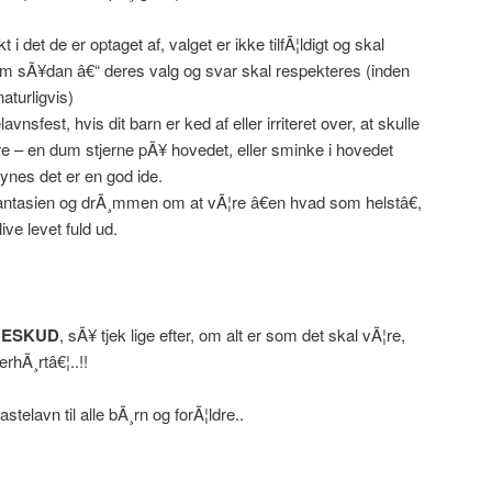
 det de er optaget af, valget er ikke tilfÃ¦ldigt og skal
om sÃ¥dan â€“ deres valg og svar skal respekteres (inden
aturligvis)
vnsfest, hvis dit barn er ked af eller irriteret over, at skulle
re – en dum stjerne pÃ¥ hovedet, eller sminke i hovedet
synes det er en god ide.
fantasien og drÃ¸mmen om at vÃ¦re â€en hvad som helstâ€,
live levet fuld ud.
NESKUD
, sÃ¥ tjek lige efter, om alt er som det skal vÃ¦re,
rhÃ¸rtâ€¦..!!
telavn til alle bÃ¸rn og forÃ¦ldre..