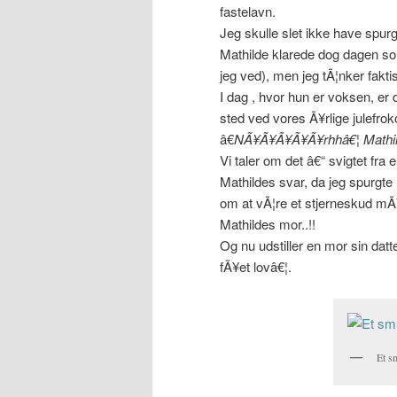
fastelavn.
Jeg skulle slet ikke have spurg
Mathilde klarede dog dagen so
jeg ved), men jeg tÃ¦nker fakti
I dag , hvor hun er voksen, er d
sted ved vores Ã¥rlige julefroko
â€
NÃ¥Ã¥Ã¥Ã¥Ã¥rhhâ€¦ Mathi
Vi taler om det â€“ svigtet fra 
Mathildes svar, da jeg spurgte
om at vÃ¦re et stjerneskud mÃ¥
Mathildes mor..!!
Og nu udstiller en mor sin dat
fÃ¥et lovâ€¦.
Et 