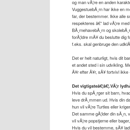
og man vÃ¦re en anden karakte
VuggestuebÃ¸rn har ikke en me
far, der bestemmer. Ikke alle s
respekteres â€“ lad vÃ¦re med a
BÃ¸rnehavebÃ¸rn og skolebÃ¸rn
forÃ¦ldre mÃ¥ du beslutte dig fo
f.eks. skal genbruge den udklÃ¦
Det er helt naturligt, hvis dit 
et andet sted i sin udvikling. M
Ã¥r efter Ã¥r, sÃ¥ fortvivl ikke
Det vigtigsteâ€¦â€¦.VÃ¦r lydh
Hvis du spÃ¸rger sit barn, hvad 
leve drÃ¸mmen ud. Hvis din dat
hun vil vÃ¦re Turtles eller krig
Det samme gÃ¦lder din sÃ¸n, vi
vil vÃ¦re popstjerne eller bage
Hvis du vil bestemme, sÃ¥ lad