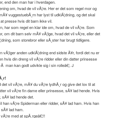
r, end den man har i hverdagen.
ning om, hvad de vil vÃ¦re. Her er det som regel mor og
mÃ¥ vuggestuebÃ¸rn har lyst til udklÃ¦dning, og det skal
t presse hvis dit barn ikke vil.
, har som regel en klar ide om, hvad de vil vÃ¦re. Som
r, om dit barn selv mÃ¥ vÃ¦lge, hvad det vil vÃ¦re, eller det
dning, som storebror eller sÃ¸ster har brugt tidligere.
barn vÃ¦lger anden udklÃ¦dning end sidste Ã¥r, fordi det nu er
en hvis din dreng vil vÃ¦re ridder eller din datter prinsesse
 -Â man kan godt udvikle sig i sin rolleâ€¦. J
Ã¸r!
det vil vÃ¦re, mÃ¥ du vÃ¦re lydhÃ¸r og give det lov til at
ter vil vÃ¦re fin dame eller prinsesse, sÃ¥ lad hende. Hvis
er, sÃ¥ lad hende det.
l han vÃ¦re Spiderman eller ridder, sÃ¥ lad ham. Hvis han
r, sÃ¥ lad ham.
 vÃ¦re med at spÃ¸rgeâ€¦!!