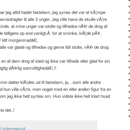
 har jeg altid hadet fastelavn, jeg synes det var et kÃ¦mpe
lavnsdragter til alle 3 unger. Jeg ville have de skulle vÃ¦re
inde, at mine unger var stolte og tilfredse nÃ¥r de drog af
le tidligere op end vanligt,Â for at sminke, klÃ¦de pÃ¥,
Ã¥ lidt morgenmadâ€¦.
alle var glade og tilfredse og gerne lidt stolte, nÃ¥r de drog
.
n af dem drog af sted og ikke var tilfreds eller glad for sin
igtig dÃ¥rlig samvittighedâ€¦.!!
in datter klÃ¦des ud til fastelavn, ja, ..som alle andre
d hun ville vÃ¦re, men noget med en eller anden figur fra en
som jeg ikke helt syntes om. Hun vidste ikke helt klart hvad
e det..!