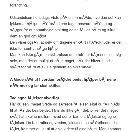
forandring.
Udsendelsen i onsdags viste pÃ¥ en fin mÃ¥de, hvordan det kan
lykkes at hjÃ¦lpe, sÃ¥ forÃ¦ldrene tager ansvaret pÃ¥ sig og
sÃ¸rger for at samarbejde omkring deres fÃ¦lles bÃ¸rn og sikre
dem en god opvÃ¦kst.
Den viser ogsÃ¥, at selv om tingene er kÃ¸rt i hÃ¥rdknude, er det
ikke for sent at sÃ¸ge hjÃ¦lp.
Man kan ikke gÃ¸re en skilsmisse smertefri for bÃ¸rnene eller sig
selv, men det er muligt at gÃ¸re noget, sÃ¥ det bliver mindst
svÃ¦rt for bÃ¸rn at skulle gennem en skilsmisse.
Â
Gode rÃ¥d til hvordan forÃ¦ldre bedst hjÃ¦lper bÃ¸rnene
nÃ¥r mor og far skal skilles.
Tag egne fÃ¸lelser alvorligt
Har du selv meget vrede og sÃ¥rede fÃ¸lelser, skal du fÃ¥ hjÃ¦lp
til at fÃ¥ det bearbejdet. Hvis du ikke gÃ¸r det, bliver det meget
svÃ¦rt at skelne mellem, hvad der er barnets fÃ¸lelser og egne
fÃ¸lelser. De frustrationer, vreden, jalousien og sÃ¥retheden du
fÃ¸ler, kommer du let til at give videre til dine bÃ¸rn. Man kommer