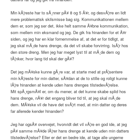
Min kÃ¦reste har to sÃ¸nner pÃ¥ 8 og 5 Ã¥r, og desvÃ¦rre en lidt
mere problematisk skilsmisse bag sig. Kommunikationen mellem
dem er, som jeg ser det, ikke helt samme Ã¥bne kommunikation,
som mellem min eksmand og jeg. De gik fra hinanden for et Ã¥r
siden, og jeg har en klar fornemmelse af, at det er for tidligt, at
jeg skal mÃ¸de hans drenge, da det vil skabe forvirring. IsÃ¦r hos
den store dreng. Men jeg har meget lyst til at mÃ¸de dem og
tÃ¦nker, hvor lang tid skal der gÃ¥?
Det jeg mÃ¥ske kunne gÃ¸re var, at starte med at prÃ¦sentere
min kÃ¦reste for min datter, sÃ¥dan at de to stille og roligt kunne
lÃ¦re hinanden at kende uden hans drenges tilstedevÃ¦relse.
Mit spÃ¸rgsmÃ¥l er, om du mener, at det kunne skabe splid hos
hans drenge, nÃ¥r det engang bliver tid til, at jeg skal mÃ¸de
dem. MÃ¥ske vil de have det svÃ¦rt med, at min datter og deres
far allerede kender hinanden?
Jeg har ogsÃ¥ overvejet, hvorvidt det vil vÃ¦re en god ide, at jeg
pÃ¥ samme mÃ¥de lÃ¦rer hans drenge at kende uden min datters
tilstedevÃ¦relse? Eller er det en bedre ide, at tage alle ungerne