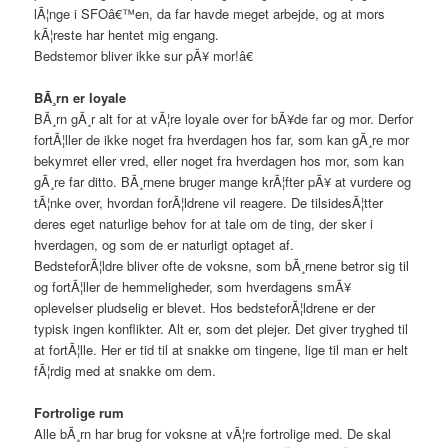
lÃ¦nge i SFOâ€™en, da far havde meget arbejde, og at mors
kÃ¦reste har hentet mig engang.
Bedstemor bliver ikke sur pÃ¥ mor!â€
BÃ¸rn er loyale
BÃ¸rn gÃ¸r alt for at vÃ¦re loyale over for bÃ¥de far og mor. Derfor
fortÃ¦ller de ikke noget fra hverdagen hos far, som kan gÃ¸re mor
bekymret eller vred, eller noget fra hverdagen hos mor, som kan
gÃ¸re far ditto. BÃ¸rnene bruger mange krÃ¦fter pÃ¥ at vurdere og
tÃ¦nke over, hvordan forÃ¦ldrene vil reagere. De tilsidesÃ¦tter
deres eget naturlige behov for at tale om de ting, der sker i
hverdagen, og som de er naturligt optaget af.
BedsteforÃ¦ldre bliver ofte de voksne, som bÃ¸rnene betror sig til
og fortÃ¦ller de hemmeligheder, som hverdagens smÃ¥
oplevelser pludselig er blevet. Hos bedsteforÃ¦ldrene er der
typisk ingen konflikter. Alt er, som det plejer. Det giver tryghed til
at fortÃ¦lle. Her er tid til at snakke om tingene, lige til man er helt
fÃ¦rdig med at snakke om dem.
Fortrolige rum
Alle bÃ¸rn har brug for voksne at vÃ¦re fortrolige med. De skal