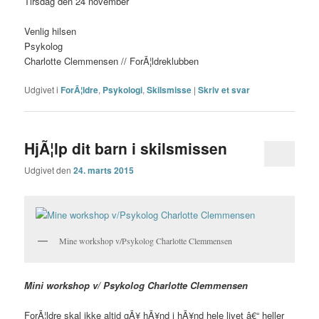
Tirsdag den 24 november
Venlig hilsen
Psykolog
Charlotte Clemmensen // ForÃ¦ldreklubben
Udgivet i
ForÃ¦ldre
,
Psykologi
,
Skilsmisse
|
Skriv et svar
HjÃ¦lp dit barn i skilsmissen
Udgivet den
24. marts 2015
Mine workshop v/Psykolog Charlotte Clemmensen
Mini workshop
v/ Psykolog Charlotte Clemmensen
ForÃ¦ldre skal ikke altid gÃ¥ hÃ¥nd i hÃ¥nd hele livet â€“ heller