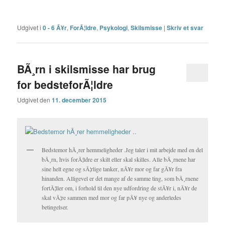
Udgivet i
0 - 6 Ã¥r
,
ForÃ¦ldre
,
Psykologi
,
Skilsmisse
|
Skriv et svar
BÃ¸rn i skilsmisse har brug
for bedsteforÃ¦ldre
Udgivet den
11. december 2015
Bedstemor hÃ¸rer hemmeligheder .Jeg taler i mit arbejde med en del
bÃ¸rn, hvis forÃ¦ldre er skilt eller skal skilles. Alle bÃ¸rnene har
sine helt egne og sÃ¦rlige tanker, nÃ¥r mor og far gÃ¥r fra
hinanden. Alligevel er det mange af de samme ting, som bÃ¸rnene
fortÃ¦ller om, i forhold til den nye udfordring de stÃ¥r i, nÃ¥r de
skal vÃ¦re sammen med mor og far pÃ¥ nye og anderledes
betingelser.