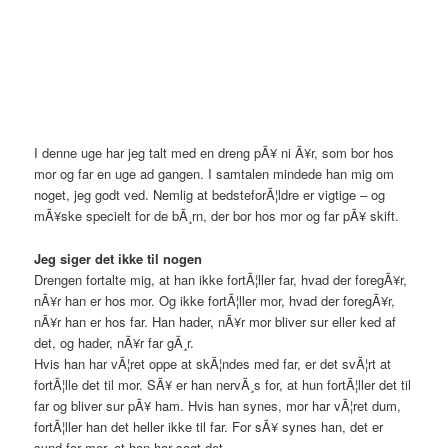
I denne uge har jeg talt med en dreng pÃ¥ ni Ã¥r, som bor hos
mor og far en uge ad gangen. I samtalen mindede han mig om
noget, jeg godt ved. Nemlig at bedsteforÃ¦ldre er vigtige – og
mÃ¥ske specielt for de bÃ¸rn, der bor hos mor og far pÃ¥ skift.
Jeg siger det ikke til nogen
Drengen fortalte mig, at han ikke fortÃ¦ller far, hvad der foregÃ¥r,
nÃ¥r han er hos mor. Og ikke fortÃ¦ller mor, hvad der foregÃ¥r,
nÃ¥r han er hos far. Han hader, nÃ¥r mor bliver sur eller ked af
det, og hader, nÃ¥r far gÃ¸r.
Hvis han har vÃ¦ret oppe at skÃ¦ndes med far, er det svÃ¦rt at
fortÃ¦lle det til mor. SÃ¥ er han nervÃ¸s for, at hun fortÃ¦ller det til
far og bliver sur pÃ¥ ham. Hvis han synes, mor har vÃ¦ret dum,
fortÃ¦ller han det heller ikke til far. For sÃ¥ synes han, det er
synd for mor, at han har sagt det.