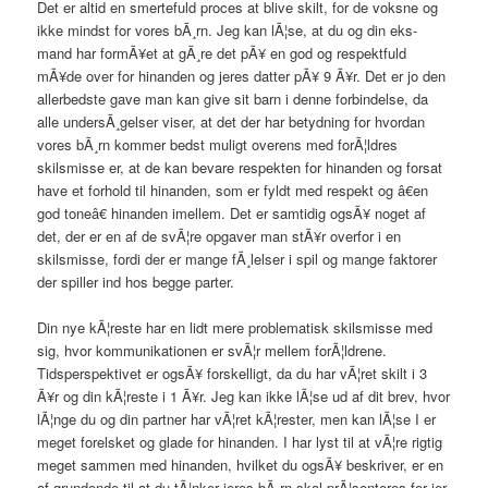
Det er altid en smertefuld proces at blive skilt, for de voksne og
ikke mindst for vores bÃ¸rn. Jeg kan lÃ¦se, at du og din eks-
mand har formÃ¥et at gÃ¸re det pÃ¥ en god og respektfuld
mÃ¥de over for hinanden og jeres datter pÃ¥ 9 Ã¥r. Det er jo den
allerbedste gave man kan give sit barn i denne forbindelse, da
alle undersÃ¸gelser viser, at det der har betydning for hvordan
vores bÃ¸rn kommer bedst muligt overens med forÃ¦ldres
skilsmisse er, at de kan bevare respekten for hinanden og forsat
have et forhold til hinanden, som er fyldt med respekt og â€en
god toneâ€ hinanden imellem. Det er samtidig ogsÃ¥ noget af
det, der er en af de svÃ¦re opgaver man stÃ¥r overfor i en
skilsmisse, fordi der er mange fÃ¸lelser i spil og mange faktorer
der spiller ind hos begge parter.
Din nye kÃ¦reste har en lidt mere problematisk skilsmisse med
sig, hvor kommunikationen er svÃ¦r mellem forÃ¦ldrene.
Tidsperspektivet er ogsÃ¥ forskelligt, da du har vÃ¦ret skilt i 3
Ã¥r og din kÃ¦reste i 1 Ã¥r. Jeg kan ikke lÃ¦se ud af dit brev, hvor
lÃ¦nge du og din partner har vÃ¦ret kÃ¦rester, men kan lÃ¦se I er
meget forelsket og glade for hinanden. I har lyst til at vÃ¦re rigtig
meget sammen med hinanden, hvilket du ogsÃ¥ beskriver, er en
af grundende til at du tÃ¦nker jeres bÃ¸rn skal prÃ¦senteres for jer.