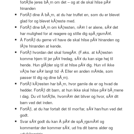
fortÃ¦lle jeres bÃ¸rn om det – og at de skal hilse pÃ¥
hinanden
FortÃ¦l dine Â bÃ¸rn, at du har truffet en, som du er blevet
glad for og blevet kÃ¦reste med.
FortÃ¦l dine bÃ¸rn om kÃ¦resten, nÃ¥r I er alene, sÃ¥ det
har mulighed for at reagere og stille dig spÃ¸rgsmÃ¥l.
Â FortÃ¦l du gerne vil have de skal hilse pÃ¥ hinanden og
lÃ¦re hinanden at kende.
FortÃ¦l hvordan det skal foregÃ¥. (F.eks. at kÃ¦resten
komme hjem til jer pÃ¥ fredag, sÃ¥ du kan sige hej til
hende. Hun glÃ¦der sig til at hilse pÃ¥ dig. Hun vil ikke
vÃ¦re her sÃ¥ langt tid -Â Eller en anden mÃ¥de, som
passer til dig og dine bÃ¸rn).
FortÃ¦l kÃ¦resten har bÃ¸rn, hvor gamle de er og hvad de
hedder. FortÃ¦l dit barn, at hun ikke skal hilse pÃ¥ bÃ¸rnene
i dag. Du vil fortÃ¦lle, hvornÃ¥r det bliver og hvor, sÃ¥ dit
barn ved det inden.
FortÃ¦l, at du har fortalt det til mor/far, sÃ¥ han/hun ved det
godt.
Svar sÃ¥ godt du kan Â pÃ¥ de spÃ¸rgsmÃ¥l og
kommentar der kommer sÃ¥, ud fra dit barns alder og
udviklingstrin