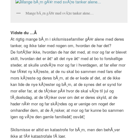
Mange bÃ¸rn gÃ¥r med svÃ¦re tanker alene…
Vidste du …Â
At rigtig mange bÃ¸rn i skilsmissefamilier gÃ¥r alene med deres
tanker, og ikke taler med nogen om, hvordan de har det?
De fortÃ¦ller ikke, hvordan de har det med, at mor og far er blevet
skilt, hvordan det er â€“ alt det nye â€“ med at bo to forskellige
steder, at skulle undvÃ¦re mor og far i hverdagen, at far eller mor
har fÃ¥et ny kÃ¦reste, at de nu skal bo sammen med fars eller
mors kÃ¦reste og deres bÃ¸rn, at de er kede af det, at de ikke
kan lide de nye kÃ¦rester og bÃ¸rn, at de synes det er synd for
mor eller far, at de tÃ¦nker pÃ¥ hvor de skal vÃ¦re til jul og
fÃ¸dselsdag, at de tÃ¦nker over om det er deres skyld, at de
hader nÃ¥r mor og far skÃ¦ndes og er uenige om noget der
omhandler dem, at de Ã¸nsker, at mor og far kunne bo sammen
igen og vÃ¦re den gamle familieâ€¦ osvâ€¦
Skilsmisse er altid en katastrofe for bÃ¸rn, men den behÃ¸ver
ikke at fÃ¥ katastrofale fÃ¸lger.