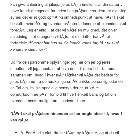
kan give anledning til jalousi jeres bÃ¸rn imellem, at din datter vil
have kendt drengenes far inden han prÃ¦senterer dem for dig. Jeg
synes det er et godt opmÃ¦rksomhedspunkt at have, nÃ¥r I skal
beslutte hvornÃ¥r og hvordan prÃ¦stentationerne af hinanden skal
foregÃ¥. Jeg er enig i, at det vil vÃ¦re en mulighed, det giver
anledning til at drengene vil fÃ¸le, at din datter har vÃ¦ret
forfordelt: “
Hvorfor har hun skulle kende vores far, fÃ¸r vi skal
kende hendes mor?”
Ud fra de sparsomme oplysninger jeg har om jer og jeres
situation, vil jeg anbefale, at give det lidt mere tid – tal forsat
sammen om, hvad I hver isÃ¦r tÃ¦nker vil vÃ¦re det bedste for
jeres bÃ¸rn ud fra de forskellige smÃ¥ unikke personligheder de
er. Tal om, hvilke specielle hensyn der er, at vÃ¦re
opmÃ¦rksomme pÃ¥ i forhold til hvert enkelt barn, og tal om
hvordan i bedst muligt kan tilgodese disse.
NÃ¥r I skal prÃ¦stere hinanden er her nogle ideer til, hvad I
kan gÃ¸re
Â· FortÃ¦l din eks. du har fÃ¥et ny kÃ¦reste, og at du vil