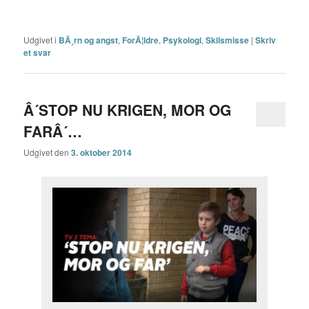
Udgivet i
BÃ¸rn og angst
,
ForÃ¦ldre
,
Psykologi
,
Skilsmisse
|
Skriv
et svar
Â´STOP NU KRIGEN, MOR OG
FARÂ´…
Udgivet den
3. oktober 2014