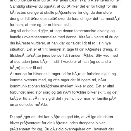
Samtidig skriver du ogsÃ¥, at du tÃ¦nker det er for tidligt for din
kÃ¦restes drenge at skulle prÃ¦senteres for dig, da den store
dreng er lidt â€rundtossetâ€ over de forandringer det har medfÃ¸rt
for ham, at mor og far er blevet skilt.
Jeg vil anbefale dig/jer, at tage denne fornemmelse alvorlig og
handle i overensstemmelse med denne. AltsÃ¥ – vente til du og
din kÃ¦reste vurderer, at han klar og faldet lidt til ro i sin nye
situation. Det er et fint hensyn at tage til din kÃ¦restes dreng, at
tilsidesÃ¦tte/sÃ¦tte jeres behov lidt i anden rÃ¦kke. Bliv ved med
at ses uden jeres bÃ¸rn, indtil I vurderer at han (og de andre
bÃ¸rn) er klar til det.
At mor og far bliver skilt tager tid for bÃ¸rn at forholde sig til og
komme overens med, og ofte tager det lÃ¦ngere tid, nÃ¥r
kommunikationen forÃ¦ldrene imellem ikke er god. Det er altid
forbundet med stor sorg og tab nÃ¥r forÃ¦ldre bliver skilt, og det
krÃ¦ver tid at vÃ¦nne sig til det nye liv, hvor man er familie pÃ¥
en anderledes mÃ¥de.
Du spÃ¸rger om det kan vÃ¦re en god ide, at vÃ¦lge din datter
bliver prÃ¦senteret for din kÃ¦reste inden drengene bliver
prÃ¦senteret for dig. Du gÃ¸r dig overvejelser om, hvorvidt det