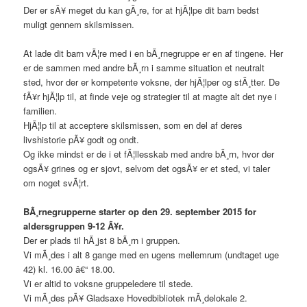
Der er sÃ¥ meget du kan gÃ¸re, for at hjÃ¦lpe dit barn bedst
muligt gennem skilsmissen.
At lade dit barn vÃ¦re med i en bÃ¸rnegruppe er en af tingene. Her
er de sammen med andre bÃ¸rn i samme situation et neutralt
sted, hvor der er kompetente voksne, der hjÃ¦lper og stÃ¸tter. De
fÃ¥r hjÃ¦lp til, at finde veje og strategier til at magte alt det nye i
familien.
HjÃ¦lp til at acceptere skilsmissen, som en del af deres
livshistorie pÃ¥ godt og ondt.
Og ikke mindst er de i et fÃ¦llesskab med andre bÃ¸rn, hvor der
ogsÃ¥ grines og er sjovt, selvom det ogsÃ¥ er et sted, vi taler
om noget svÃ¦rt.
BÃ¸rnegrupperne starter op den 29. september 2015 for
aldersgruppen 9-12 Ã¥r.
Der er plads til hÃ¸jst 8 bÃ¸rn i gruppen.
Vi mÃ¸des i alt 8 gange med en ugens mellemrum (undtaget uge
42) kl. 16.00 â€“ 18.00.
Vi er altid to voksne gruppeledere til stede.
Vi mÃ¸des pÃ¥ Gladsaxe Hovedbibliotek mÃ¸delokale 2.