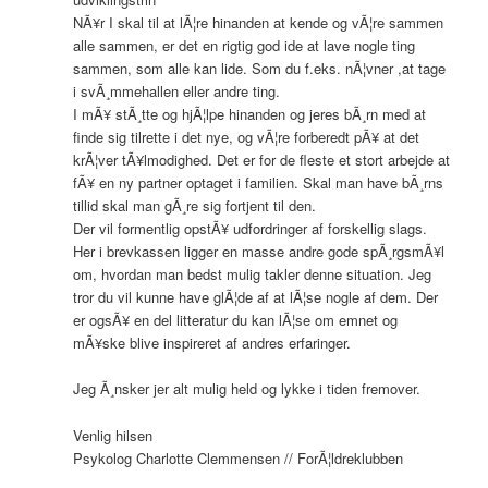
NÃ¥r I skal til at lÃ¦re hinanden at kende og vÃ¦re sammen
alle sammen, er det en rigtig god ide at lave nogle ting
sammen, som alle kan lide. Som du f.eks. nÃ¦vner ,at tage
i svÃ¸mmehallen eller andre ting.
I mÃ¥ stÃ¸tte og hjÃ¦lpe hinanden og jeres bÃ¸rn med at
finde sig tilrette i det nye, og vÃ¦re forberedt pÃ¥ at det
krÃ¦ver tÃ¥lmodighed. Det er for de fleste et stort arbejde at
fÃ¥ en ny partner optaget i familien. Skal man have bÃ¸rns
tillid skal man gÃ¸re sig fortjent til den.
Der vil formentlig opstÃ¥ udfordringer af forskellig slags.
Her i brevkassen ligger en masse andre gode spÃ¸rgsmÃ¥l
om, hvordan man bedst mulig takler denne situation. Jeg
tror du vil kunne have glÃ¦de af at lÃ¦se nogle af dem. Der
er ogsÃ¥ en del litteratur du kan lÃ¦se om emnet og
mÃ¥ske blive inspireret af andres erfaringer.
Jeg Ã¸nsker jer alt mulig held og lykke i tiden fremover.
Venlig hilsen
Psykolog Charlotte Clemmensen // ForÃ¦ldreklubben