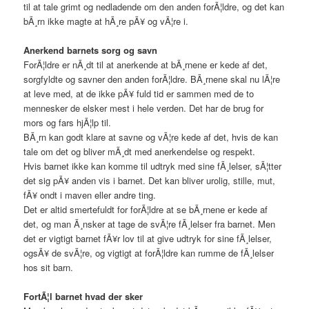
til at tale grimt og nedladende om den anden forÃ¦ldre, og det kan
bÃ¸rn ikke magte at hÃ¸re pÃ¥ og vÃ¦re i.
Anerkend barnets sorg og savn
ForÃ¦ldre er nÃ¸dt til at anerkende at bÃ¸rnene er kede af det,
sorgfyldte og savner den anden forÃ¦ldre. BÃ¸rnene skal nu lÃ¦re
at leve med, at de ikke pÃ¥ fuld tid er sammen med de to
mennesker de elsker mest i hele verden. Det har de brug for
mors og fars hjÃ¦lp til.
BÃ¸rn kan godt klare at savne og vÃ¦re kede af det, hvis de kan
tale om det og bliver mÃ¸dt med anerkendelse og respekt.
Hvis barnet ikke kan komme til udtryk med sine fÃ¸lelser, sÃ¦tter
det sig pÃ¥ anden vis i barnet. Det kan bliver urolig, stille, mut,
fÃ¥ ondt i maven eller andre ting.
Det er altid smertefuldt for forÃ¦ldre at se bÃ¸rnene er kede af
det, og man Ã¸nsker at tage de svÃ¦re fÃ¸lelser fra barnet. Men
det er vigtigt barnet fÃ¥r lov til at give udtryk for sine fÃ¸lelser,
ogsÃ¥ de svÃ¦re, og vigtigt at forÃ¦ldre kan rumme de fÃ¸lelser
hos sit barn.
FortÃ¦l barnet hvad der sker