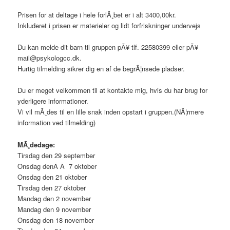
Prisen for at deltage i hele forlÃ¸bet er i alt 3400,00kr.
Inkluderet i prisen er materieler og lidt forfriskninger undervejs
Du kan melde dit barn til gruppen pÃ¥ tlf. 22580399 eller pÃ¥
mail@psykologcc.dk.
Hurtig tilmelding sikrer dig en af de begrÃ¦nsede pladser.
Du er meget velkommen til at kontakte mig, hvis du har brug for
yderligere informationer.
Vi vil mÃ¸des til en lille snak inden opstart i gruppen.(NÃ¦rmere
information ved tilmelding)
MÃ¸dedage:
Tirsdag den 29 september
Onsdag denÂ Â 7 oktober
Onsdag den 21 oktober
Tirsdag den 27 oktober
Mandag den 2 november
Mandag den 9 november
Onsdag den 18 november