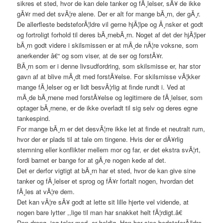
sikres et sted, hvor de kan dele tanker og fÃ¸lelser, sÃ¥ de ikke
gÃ¥r med det svÃ¦re alene. Der er alt for mange bÃ¸rn, der gÃ¸r.
De allerfleste bedsteforÃ¦ldre vil gerne hjÃ¦lpe og Ã¸nsker et godt
og fortroligt forhold til deres bÃ¸rnebÃ¸rn. Noget af det der hjÃ¦lper
bÃ¸rn godt videre i skilsmissen er at mÃ¸de nÃ¦re voksne, som
anerkender â€“ og som viser, at de ser og forstÃ¥r.
BÃ¸rn som er i denne livsudfordring, som skilsmisse er, har stor
gavn af at blive mÃ¸dt med forstÃ¥else. For skilsmisse vÃ¦kker
mange fÃ¸lelser og er lidt besvÃ¦rlig at finde rundt i. Ved at
mÃ¸de bÃ¸rnene med forstÃ¥else og legitimere de fÃ¸lelser, som
optager bÃ¸rnene, er de ikke overladt til sig selv og deres egne
tankespind.
For mange bÃ¸rn er det desvÃ¦rre ikke let at finde et neutralt rum,
hvor der er plads til at tale om tingene. Hvis der er dÃ¥rlig
stemning eller konflikter mellem mor og far, er det ekstra svÃ¦rt,
fordi barnet er bange for at gÃ¸re nogen kede af det.
Det er derfor vigtigt at bÃ¸rn har et sted, hvor de kan give sine
tanker og fÃ¸lelser et sprog og fÃ¥r fortalt nogen, hvordan det
fÃ¸les at vÃ¦re dem.
Det kan vÃ¦re sÃ¥ godt at lette sit lille hjerte vel vidende, at
nogen bare lytter ,,lige til man har snakket helt fÃ¦rdigt.â€
Den dreng, jeg taler med, er heldig. Han har sine bedsteforÃ¦ldre.