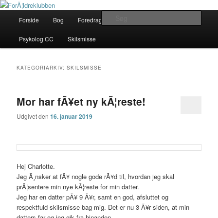
Fortsæt
Fortsæt
Her finder du gode rÃ¥d
til
til
Hovedmenu
Søg
Forside
Bog
Foredrag
Kontakt
Om
primært
sekundært
indhold
indhold
ForÃ¦ldreklubben
Psykolog CC
Skilsmisse
KATEGORIARKIV:
SKILSMISSE
Mor har fÃ¥et ny kÃ¦reste!
Udgivet den
16. januar 2019
Hej Charlotte.
Jeg Ã¸nsker at fÃ¥ nogle gode rÃ¥d til, hvordan jeg skal
prÃ¦sentere min nye kÃ¦reste for min datter.
Jeg har en datter pÃ¥ 9 Ã¥r, samt en god, afsluttet og
respektfuld skilsmisse bag mig. Det er nu 3 Ã¥r siden, at min
datters far og jeg gik fra hinanden.