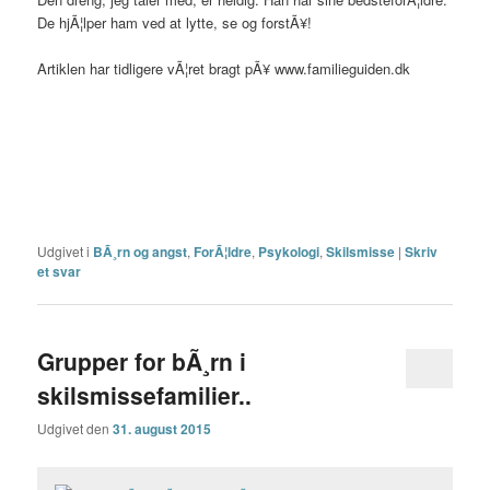
De hjÃ¦lper ham ved at lytte, se og forstÃ¥!
Artiklen har tidligere vÃ¦ret bragt pÃ¥ www.familieguiden.dk
Udgivet i
BÃ¸rn og angst
,
ForÃ¦ldre
,
Psykologi
,
Skilsmisse
|
Skriv
et svar
Grupper for bÃ¸rn i
skilsmissefamilier..
Udgivet den
31. august 2015