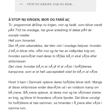
STOP NU KRIGEN, FAR OG MOR…
Â´STOP NU KRIGEN, MOR OG FARÂ´â€¦
Tv- programmet â€Stop nu krigen, mor og farâ€, som bliver sendt
pÃ¥ TV2 tre onsdage, har givet anledning til debat pÃ¥ de
sociale medier.
Helt som forventet.
Den fÃ¸rste udsendelse, der blev vist i onsdags belyser, hvordan
2 bÃ¸rn bliver ofre, nÃ¥r mor og far har en indbyrdes krig om,
hvordan samvÃ¦ret med deres to fÃ¦lles bÃ¸rn skal vÃ¦re efter
skilsmissen.
Den viser, hvordan bÃ¸rn er nÃ¸dt til at vÃ¦re i forÃ¦ldrenes
kampzone, som er et helt uacceptabelt sted for bÃ¸rn at vÃ¦re.
Hvert 3 barn i Danmark oplever deres forÃ¦ldre bliver skilt. Mange
af disse skilsmisser ender desvÃ¦rre ud i en voldsom kamp om
bÃ¸rnene. BÃ¸rnene oplever, at deres mor og far nÃ¦rmest starter
en krig, og bliver til hinandens vÃ¦rste fjender. Det bliver umuligt
for forÃ¦ldrene at tale sammen, se hinanden i Ã¸jnene eller vÃ¦re i
samme rum.