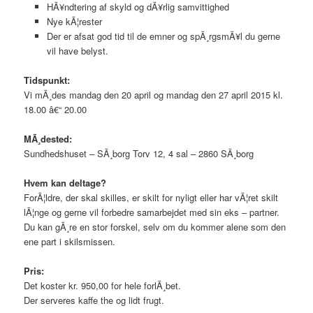
HÃ¥ndtering af skyld og dÃ¥rlig samvittighed
Nye kÃ¦rester
Der er afsat god tid til de emner og spÃ¸rgsmÃ¥l du gerne
vil have belyst.
Tidspunkt:
Vi mÃ¸des mandag den 20 april og mandag den 27 april 2015 kl.
18.00 â€“ 20.00
MÃ¸dested:
Sundhedshuset – SÃ¸borg Torv 12, 4 sal – 2860 SÃ¸borg
Hvem kan deltage?
ForÃ¦ldre, der skal skilles, er skilt for nyligt eller har vÃ¦ret skilt
lÃ¦nge og gerne vil forbedre samarbejdet med sin eks – partner.
Du kan gÃ¸re en stor forskel, selv om du kommer alene som den
ene part i skilsmissen.
Pris:
Det koster kr. 950,00 for hele forlÃ¸bet.
Der serveres kaffe the og lidt frugt.