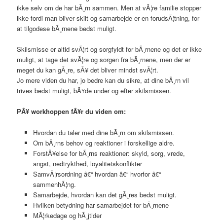
ikke selv om de har bÃ¸rn sammen. Men at vÃ¦re familie stopper
ikke fordi man bliver skilt og samarbejde er en forudsÃ¦tning, for
at tilgodese bÃ¸rnene bedst muligt.
Skilsmisse er altid svÃ¦rt og sorgfyldt for bÃ¸rnene og det er ikke
muligt, at tage det svÃ¦re og sorgen fra bÃ¸rnene, men der er
meget du kan gÃ¸re, sÃ¥ det bliver mindst svÃ¦rt.
Jo mere viden du har, jo bedre kan du sikre, at dine bÃ¸rn vil
trives bedst muligt, bÃ¥de under og efter skilsmissen.
PÃ¥ workhoppen fÃ¥r du viden om:
Hvordan du taler med dine bÃ¸rn om skilsmissen.
Om bÃ¸rns behov og reaktioner i forskellige aldre.
ForstÃ¥else for bÃ¸rns reaktioner: skyld, sorg, vrede,
angst, nedtrykthed, loyalitetskonflikter
SamvÃ¦rsordning â€“ hvordan â€“ hvorfor â€“
sammenhÃ¦ng.
Samarbejde, hvordan kan det gÃ¸res bedst muligt.
Hvilken betydning har samarbejdet for bÃ¸rnene
MÃ¦rkedage og hÃ¸jtider