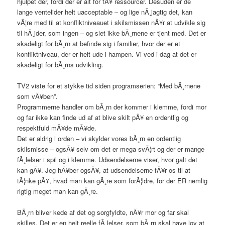
hjulpet der, fordi der er alt for fÃ¥ ressourcer. Desuden er de
lange ventelider helt uacceptable – og lige nÃ¸jagtig det, kan
vÃ¦re med til at konfliktniveauet i skilsmissen nÃ¥r at udvikle sig
til hÃ¸jder, som ingen – og slet ikke bÃ¸rnene er tjent med. Det er
skadeligt for bÃ¸rn at befinde sig i familier, hvor der er et
konfliktniveau, der er helt ude i hampen. Vi ved i dag at det er
skadeligt for bÃ¸rns udvikling.
TV2 viste for et stykke tid siden programserien: “Med bÃ¸rnene
som vÃ¥ben”.
Programmerne handler om bÃ¸rn der kommer i klemme, fordi mor
og far ikke kan finde ud af at blive skilt pÃ¥ en ordentlig og
respektfuld mÃ¥de mÃ¥de.
Det er aldrig i orden – vi skylder vores bÃ¸rn en ordentlig
skilsmisse – ogsÃ¥ selv om det er mega svÃ¦rt og der er mange
fÃ¸lelser i spil og i klemme. Udsendelserne viser, hvor galt det
kan gÃ¥. Jeg hÃ¥ber ogsÃ¥, at udsendelserne fÃ¥r os til at
tÃ¦nke pÃ¥, hvad man kan gÃ¸re som forÃ¦ldre, for der ER nemlig
rigtig meget man kan gÃ¸re.
BÃ¸rn bliver kede af det og sorgfyldte, nÃ¥r mor og far skal
skilles. Det er en helt reelle fÃ¸lelser, som bÃ¸rn skal have lov at