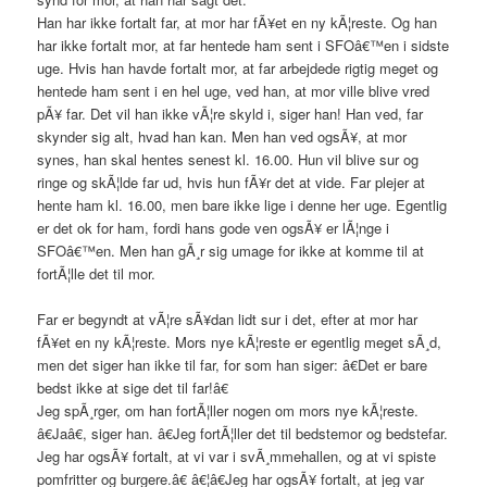
Han har ikke fortalt far, at mor har fÃ¥et en ny kÃ¦reste. Og han
har ikke fortalt mor, at far hentede ham sent i SFOâ€™en i sidste
uge. Hvis han havde fortalt mor, at far arbejdede rigtig meget og
hentede ham sent i en hel uge, ved han, at mor ville blive vred
pÃ¥ far. Det vil han ikke vÃ¦re skyld i, siger han! Han ved, far
skynder sig alt, hvad han kan. Men han ved ogsÃ¥, at mor
synes, han skal hentes senest kl. 16.00. Hun vil blive sur og
ringe og skÃ¦lde far ud, hvis hun fÃ¥r det at vide. Far plejer at
hente ham kl. 16.00, men bare ikke lige i denne her uge. Egentlig
er det ok for ham, fordi hans gode ven ogsÃ¥ er lÃ¦nge i
SFOâ€™en. Men han gÃ¸r sig umage for ikke at komme til at
fortÃ¦lle det til mor.
Far er begyndt at vÃ¦re sÃ¥dan lidt sur i det, efter at mor har
fÃ¥et en ny kÃ¦reste. Mors nye kÃ¦reste er egentlig meget sÃ¸d,
men det siger han ikke til far, for som han siger: â€Det er bare
bedst ikke at sige det til far!â€
Jeg spÃ¸rger, om han fortÃ¦ller nogen om mors nye kÃ¦reste.
â€Jaâ€, siger han. â€Jeg fortÃ¦ller det til bedstemor og bedstefar.
Jeg har ogsÃ¥ fortalt, at vi var i svÃ¸mmehallen, og at vi spiste
pomfritter og burgere.â€ â€¦â€Jeg har ogsÃ¥ fortalt, at jeg var