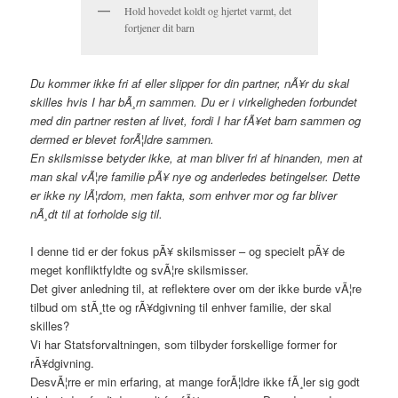
Hold hovedet koldt og hjertet varmt, det
fortjener dit barn
Du kommer ikke fri af eller slipper for din partner, nÃ¥r du skal
skilles hvis I har bÃ¸rn sammen. Du er i virkeligheden forbundet
med din partner resten af livet, fordi I har fÃ¥et barn sammen og
dermed er blevet forÃ¦ldre sammen.
En skilsmisse betyder ikke, at man bliver fri af hinanden, men at
man skal vÃ¦re familie pÃ¥ nye og anderledes betingelser. Dette
er ikke ny lÃ¦rdom, men fakta, som enhver mor og far bliver
nÃ¸dt til at forholde sig til.
I denne tid er der fokus pÃ¥ skilsmisser – og specielt pÃ¥ de
meget konfliktfyldte og svÃ¦re skilsmisser.
Det giver anledning til, at reflektere over om der ikke burde vÃ¦re
tilbud om stÃ¸tte og rÃ¥dgivning til enhver familie, der skal
skilles?
Vi har Statsforvaltningen, som tilbyder forskellige former for
rÃ¥dgivning.
DesvÃ¦rre er min erfaring, at mange forÃ¦ldre ikke fÃ¸ler sig godt