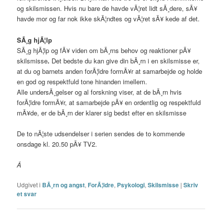
og skilsmissen. Hvis nu bare de havde vÃ¦ret lidt sÃ¸dere, sÃ¥
havde mor og far nok ikke skÃ¦ndtes og vÃ¦ret sÃ¥ kede af det.
SÃ¸g hjÃ¦lp
SÃ¸g hjÃ¦lp og fÃ¥ viden om bÃ¸rns behov og reaktioner pÃ¥
skilsmisse
.
Det bedste du kan give din bÃ¸rn i en skilsmisse er,
at du og barnets anden forÃ¦ldre formÃ¥r at samarbejde og holde
en god og respektfuld tone hinanden imellem.
Alle undersÃ¸gelser og al forskning viser, at de bÃ¸rn hvis
forÃ¦ldre formÃ¥r, at samarbejde pÃ¥ en ordentlig og respektfuld
mÃ¥de, er de bÃ¸rn der klarer sig bedst efter en skilsmisse
De to nÃ¦ste udsendelser i serien sendes de to kommende
onsdage kl. 20.50 pÃ¥ TV2.
Â
Udgivet i
BÃ¸rn og angst
,
ForÃ¦ldre
,
Psykologi
,
Skilsmisse
|
Skriv
et svar