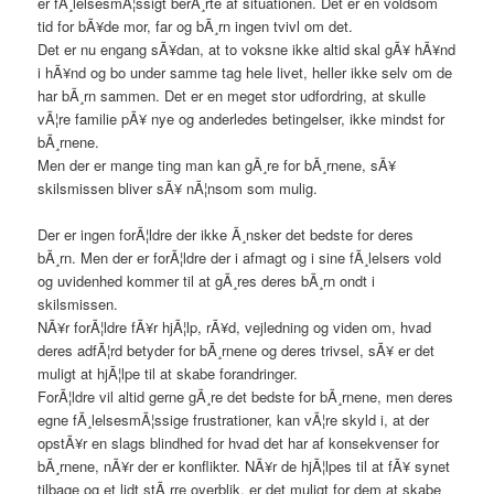
er fÃ¸lelsesmÃ¦ssigt berÃ¸rte af situationen. Det er en voldsom
tid for bÃ¥de mor, far og bÃ¸rn ingen tvivl om det.
Det er nu engang sÃ¥dan, at to voksne ikke altid skal gÃ¥ hÃ¥nd
i hÃ¥nd og bo under samme tag hele livet, heller ikke selv om de
har bÃ¸rn sammen. Det er en meget stor udfordring, at skulle
vÃ¦re familie pÃ¥ nye og anderledes betingelser, ikke mindst for
bÃ¸rnene.
Men der er mange ting man kan gÃ¸re for bÃ¸rnene, sÃ¥
skilsmissen bliver sÃ¥ nÃ¦nsom som mulig.
Der er ingen forÃ¦ldre der ikke Ã¸nsker det bedste for deres
bÃ¸rn. Men der er forÃ¦ldre der i afmagt og i sine fÃ¸lelsers vold
og uvidenhed kommer til at gÃ¸res deres bÃ¸rn ondt i
skilsmissen.
NÃ¥r forÃ¦ldre fÃ¥r hjÃ¦lp, rÃ¥d, vejledning og viden om, hvad
deres adfÃ¦rd betyder for bÃ¸rnene og deres trivsel, sÃ¥ er det
muligt at hjÃ¦lpe til at skabe forandringer.
ForÃ¦ldre vil altid gerne gÃ¸re det bedste for bÃ¸rnene, men deres
egne fÃ¸lelsesmÃ¦ssige frustrationer, kan vÃ¦re skyld i, at der
opstÃ¥r en slags blindhed for hvad det har af konsekvenser for
bÃ¸rnene, nÃ¥r der er konflikter. NÃ¥r de hjÃ¦lpes til at fÃ¥ synet
tilbage og et lidt stÃ¸rre overblik, er det muligt for dem at skabe