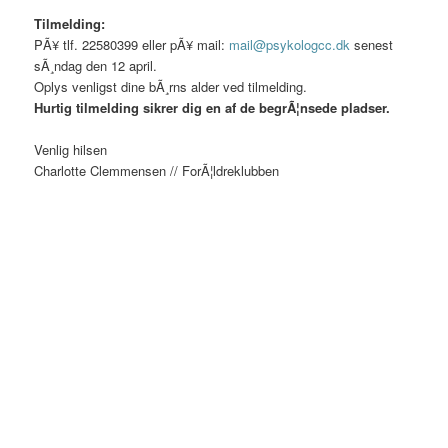
Tilmelding:
PÃ¥ tlf. 22580399 eller pÃ¥ mail:
mail@psykologcc.dk
senest
sÃ¸ndag den 12 april.
Oplys venligst dine bÃ¸rns alder ved tilmelding.
Hurtig tilmelding sikrer dig en af de begrÃ¦nsede pladser.
Venlig hilsen
Charlotte Clemmensen // ForÃ¦ldreklubben