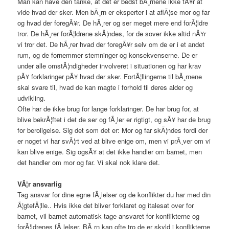
Man kan have den tanke, at det er bedst bÃ¸rnene ikke fÃ¥r at
vide hvad der sker. Men bÃ¸rn er eksperter i at aflÃ¦se mor og far
og hvad der foregÃ¥r. De hÃ¸rer og ser meget mere end forÃ¦ldre
tror. De hÃ¸rer forÃ¦ldrene skÃ¦ndes, for de sover ikke altid nÃ¥r
vi tror det. De hÃ¸rer hvad der foregÃ¥r selv om de er i et andet
rum, og de fornemmer stemninger og konsekvenserne. De er
under alle omstÃ¦ndigheder involveret i situationen og har krav
pÃ¥ forklaringer pÃ¥ hvad der sker. FortÃ¦llingerne til bÃ¸rnene
skal svare til, hvad de kan magte i forhold til deres alder og
udvikling.
Ofte har de ikke brug for lange forklaringer. De har brug for, at
blive bekrÃ¦ftet i det de ser og fÃ¸ler er rigtigt, og sÃ¥ har de brug
for beroligelse. Sig det som det er: Mor og far skÃ¦ndes fordi der
er noget vi har svÃ¦rt ved at blive enige om, men vi prÃ¸ver om vi
kan blive enige. Sig ogsÃ¥ at det ikke handler om barnet, men
det handler om mor og far. Vi skal nok klare det.
VÃ¦r ansvarlig
Tag ansvar for dine egne fÃ¸lelser og de konflikter du har med din
Ã¦gtefÃ¦lle.. Hvis ikke det bliver forklaret og italesat over for
barnet, vil barnet automatisk tage ansvaret for konflikterne og
forÃ¦ldrenes fÃ¸lelser. BÃ¸rn kan ofte tro de er skyld i konflikterne