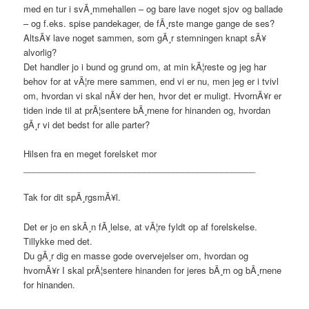
med en tur i svÃ¸mmehallen – og bare lave noget sjov og ballade
– og f.eks. spise pandekager, de fÃ¸rste mange gange de ses?
AltsÃ¥ lave noget sammen, som gÃ¸r stemningen knapt sÃ¥
alvorlig?
Det handler jo i bund og grund om, at min kÃ¦reste og jeg har
behov for at vÃ¦re mere sammen, end vi er nu, men jeg er i tvivl
om, hvordan vi skal nÃ¥ der hen, hvor det er muligt. HvornÃ¥r er
tiden inde til at prÃ¦sentere bÃ¸rnene for hinanden og, hvordan
gÃ¸r vi det bedst for alle parter?
Hilsen fra en meget forelsket mor
________________________________________________
Tak for dit spÃ¸rgsmÃ¥l.
Det er jo en skÃ¸n fÃ¸lelse, at vÃ¦re fyldt op af forelskelse.
Tillykke med det.
Du gÃ¸r dig en masse gode overvejelser om, hvordan og
hvornÃ¥r I skal prÃ¦sentere hinanden for jeres bÃ¸rn og bÃ¸rnene
for hinanden.