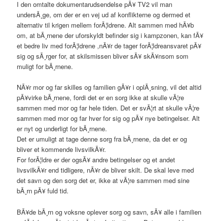
I den omtalte dokumentarudsendelse pÃ¥ TV2 vil man
undersÃ¸ge, om der er en vej ud af konflikterne og dermed et
alternativ til krigen mellem forÃ¦ldrene. Alt sammen med hÃ¥b
om, at bÃ¸rnene der uforskyldt befinder sig i kampzonen, kan fÃ¥
et bedre liv med forÃ¦ldrene ,nÃ¥r de tager forÃ¦ldreansvaret pÃ¥
sig og sÃ¸rger for, at skilsmissen bliver sÃ¥ skÃ¥nsom som
muligt for bÃ¸rnene.
NÃ¥r mor og far skilles og familien gÃ¥r i oplÃ¸sning, vil det altid
pÃ¥virke bÃ¸rnene, fordi det er en sorg ikke at skulle vÃ¦re
sammen med mor og far hele tiden. Det er svÃ¦rt at skulle vÃ¦re
sammen med mor og far hver for sig og pÃ¥ nye betingelser. Alt
er nyt og underligt for bÃ¸rnene.
Det er umuligt at tage denne sorg fra bÃ¸rnene, da det er og
bliver et kommende livsvilkÃ¥r.
For forÃ¦ldre er der ogsÃ¥ andre betingelser og et andet
livsvilkÃ¥r end tidligere, nÃ¥r de bliver skilt. De skal leve med
det savn og den sorg det er, ikke at vÃ¦re sammen med sine
bÃ¸rn pÃ¥ fuld tid.
BÃ¥de bÃ¸rn og voksne oplever sorg og savn, sÃ¥ alle i familien