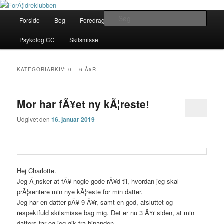
Fortsæt
Fortsæt
Her finder du gode rÃ¥d
til
til
Hovedmenu
Søg
Forside
Bog
Foredrag
Kontakt
Om
primært
sekundært
indhold
indhold
ForÃ¦ldreklubben
Psykolog CC
Skilsmisse
KATEGORIARKIV:
0 – 6 Ã¥R
Mor har fÃ¥et ny kÃ¦reste!
Udgivet den
16. januar 2019
Hej Charlotte.
Jeg Ã¸nsker at fÃ¥ nogle gode rÃ¥d til, hvordan jeg skal
prÃ¦sentere min nye kÃ¦reste for min datter.
Jeg har en datter pÃ¥ 9 Ã¥r, samt en god, afsluttet og
respektfuld skilsmisse bag mig. Det er nu 3 Ã¥r siden, at min
datters far og jeg gik fra hinanden.