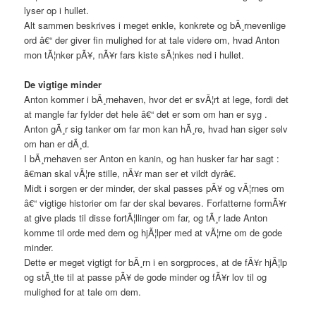
lyser op i hullet.
Alt sammen beskrives i meget enkle, konkrete og bÃ¸rnevenlige
ord â€“ der giver fin mulighed for at tale videre om, hvad Anton
mon tÃ¦nker pÃ¥, nÃ¥r fars kiste sÃ¦nkes ned i hullet.
De vigtige minder
Anton kommer i bÃ¸rnehaven, hvor det er svÃ¦rt at lege, fordi det
at mangle far fylder det hele â€“ det er som om han er syg .
Anton gÃ¸r sig tanker om far mon kan hÃ¸re, hvad han siger selv
om han er dÃ¸d.
I bÃ¸rnehaven ser Anton en kanin, og han husker far har sagt :
â€man skal vÃ¦re stille, nÃ¥r man ser et vildt dyrâ€.
Midt i sorgen er der minder, der skal passes pÃ¥ og vÃ¦rnes om
â€“ vigtige historier om far der skal bevares. Forfatterne formÃ¥r
at give plads til disse fortÃ¦llinger om far, og tÃ¸r lade Anton
komme til orde med dem og hjÃ¦lper med at vÃ¦rne om de gode
minder.
Dette er meget vigtigt for bÃ¸rn i en sorgproces, at de fÃ¥r hjÃ¦lp
og stÃ¸tte til at passe pÃ¥ de gode minder og fÃ¥r lov til og
mulighed for at tale om dem.