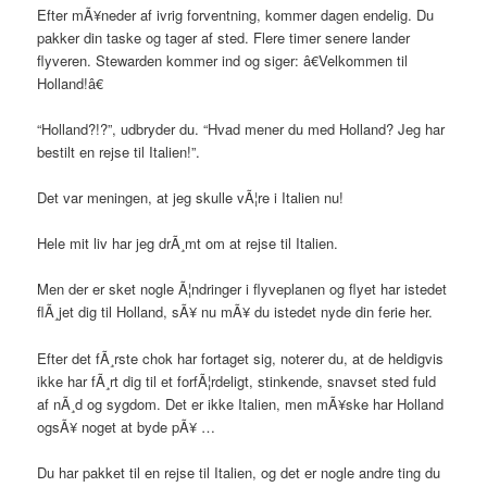
Efter mÃ¥neder af ivrig forventning, kommer dagen endelig. Du
pakker din taske og tager af sted. Flere timer senere lander
flyveren. Stewarden kommer ind og siger: â€Velkommen til
Holland!â€
“Holland?!?”, udbryder du. “Hvad mener du med Holland? Jeg har
bestilt en rejse til Italien!”.
Det var meningen, at jeg skulle vÃ¦re i Italien nu!
Hele mit liv har jeg drÃ¸mt om at rejse til Italien.
Men der er sket nogle Ã¦ndringer i flyveplanen og flyet har istedet
flÃ¸jet dig til Holland, sÃ¥ nu mÃ¥ du istedet nyde din ferie her.
Efter det fÃ¸rste chok har fortaget sig, noterer du, at de heldigvis
ikke har fÃ¸rt dig til et forfÃ¦rdeligt, stinkende, snavset sted fuld
af nÃ¸d og sygdom. Det er ikke Italien, men mÃ¥ske har Holland
ogsÃ¥ noget at byde pÃ¥ …
Du har pakket til en rejse til Italien, og det er nogle andre ting du