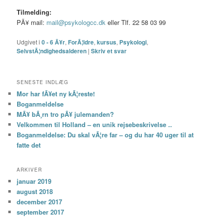
Tilmelding:
PÃ¥ mail:
mail@psykologcc.dk
eller Tlf. 22 58 03 99
Udgivet i
0 - 6 Ã¥r
,
ForÃ¦ldre
,
kursus
,
Psykologi
,
SelvstÃ¦ndighedsalderen
|
Skriv et svar
SENESTE INDLÆG
Mor har fÃ¥et ny kÃ¦reste!
Boganmeldelse
MÃ¥ bÃ¸rn tro pÃ¥ julemanden?
Velkommen til Holland – en unik rejsebeskrivelse ..
Boganmeldelse: Du skal vÃ¦re far – og du har 40 uger til at
fatte det
ARKIVER
januar 2019
august 2018
december 2017
september 2017