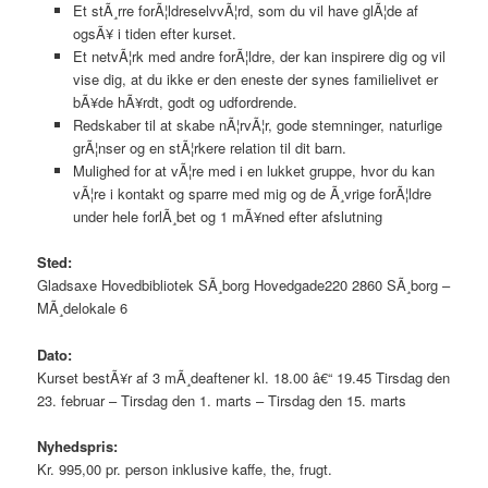
Et stÃ¸rre forÃ¦ldreselvvÃ¦rd, som du vil have glÃ¦de af
ogsÃ¥ i tiden efter kurset.
Et netvÃ¦rk med andre forÃ¦ldre, der kan inspirere dig og vil
vise dig, at du ikke er den eneste der synes familielivet er
bÃ¥de hÃ¥rdt, godt og udfordrende.
Redskaber til at skabe nÃ¦rvÃ¦r, gode stemninger, naturlige
grÃ¦nser og en stÃ¦rkere relation til dit barn.
Mulighed for at vÃ¦re med i en lukket gruppe, hvor du kan
vÃ¦re i kontakt og sparre med mig og de Ã¸vrige forÃ¦ldre
under hele forlÃ¸bet og 1 mÃ¥ned efter afslutning
Sted:
Gladsaxe Hovedbibliotek SÃ¸borg Hovedgade220 2860 SÃ¸borg –
MÃ¸delokale 6
Dato:
Kurset bestÃ¥r af 3 mÃ¸deaftener kl. 18.00 â€“ 19.45 Tirsdag den
23. februar – Tirsdag den 1. marts – Tirsdag den 15. marts
Nyhedspris:
Kr. 995,00 pr. person inklusive kaffe, the, frugt.