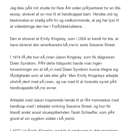
Jeg blev pÃ¥ mit studie for flere Ã¥r siden prÃ¦senteret for en lille
essay, skrevet af en mor til et handicappet barn. Hendes ord og
beskrivelse er stadig sÃ¥ fin og vedkommende, at jeg har lyst til
at viderebringe den her i ForÃ¦ldreklubbens .
Den er skrevet af Emily Kingsley, som i USA er kendt for bla. at
have skrevet den amerikanske bÃ¸rne-tv serie Sesame Street.
I 1974 fÃ¸dte hun sÃ¸nnen Jason Kingsley, som fik diagnosen
Down Syndrom. PÃ¥ dette tidspunkt havde man ingen
forventninger om at bÃ¸rn med Down Syndrom kunne tilegne sig
fÃ¦rdigheder som at tale eller gÃ¥. Men Emily Kingsleys arbejde
ufortrÃ¸dent med sÃ¸nnen, og var med til at forandre synet pÃ¥
handicappede bÃ¸rns evner.
Arbejdet med Jason inspirerede hende til at fÃ¥ mennesker med
handicap med i arbejdet omkring Sesame Street, og hun fik
blandt andet ansat skuespillerinden Tarah Schaeffer, som pÃ¥
grund af sin sygdom sidder i kÃ¸restol.
I 1977 var Emily Kingsley med til at producere tv-dokumentaren