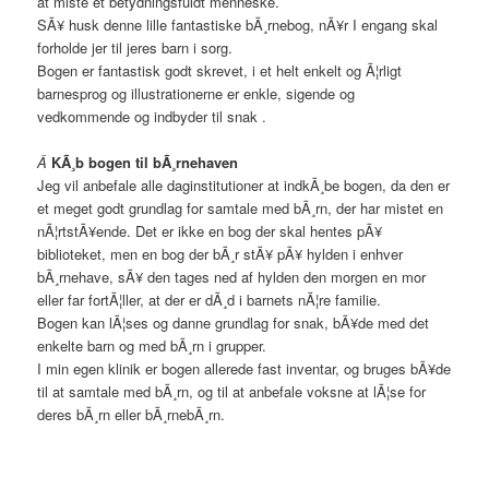
at miste et betydningsfuldt menneske.
SÃ¥ husk denne lille fantastiske bÃ¸rnebog, nÃ¥r I engang skal
forholde jer til jeres barn i sorg.
Bogen er fantastisk godt skrevet, i et helt enkelt og Ã¦rligt
barnesprog og illustrationerne er enkle, sigende og
vedkommende og indbyder til snak .
Â
KÃ¸b bogen til bÃ¸rnehaven
Jeg vil anbefale alle daginstitutioner at indkÃ¸be bogen, da den er
et meget godt grundlag for samtale med bÃ¸rn, der har mistet en
nÃ¦rtstÃ¥ende. Det er ikke en bog der skal hentes pÃ¥
biblioteket, men en bog der bÃ¸r stÃ¥ pÃ¥ hylden i enhver
bÃ¸rnehave, sÃ¥ den tages ned af hylden den morgen en mor
eller far fortÃ¦ller, at der er dÃ¸d i barnets nÃ¦re familie.
Bogen kan lÃ¦ses og danne grundlag for snak, bÃ¥de med det
enkelte barn og med bÃ¸rn i grupper.
I min egen klinik er bogen allerede fast inventar, og bruges bÃ¥de
til at samtale med bÃ¸rn, og til at anbefale voksne at lÃ¦se for
deres bÃ¸rn eller bÃ¸rnebÃ¸rn.