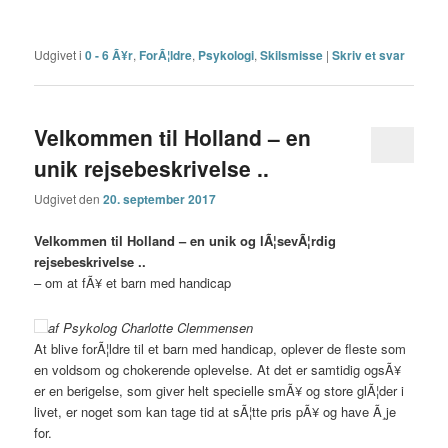
Udgivet i
0 - 6 Ã¥r
,
ForÃ¦ldre
,
Psykologi
,
Skilsmisse
|
Skriv et svar
Velkommen til Holland – en
unik rejsebeskrivelse ..
Udgivet den
20. september 2017
Velkommen til Holland – en unik og lÃ¦sevÃ¦rdig
rejsebeskrivelse ..
– om at fÃ¥ et barn med handicap
af Psykolog Charlotte Clemmensen
At blive forÃ¦ldre til et barn med handicap, oplever de fleste som
en voldsom og chokerende oplevelse. At det er samtidig ogsÃ¥
er en berigelse, som giver helt specielle smÃ¥ og store glÃ¦der i
livet, er noget som kan tage tid at sÃ¦tte pris pÃ¥ og have Ã¸je
for.