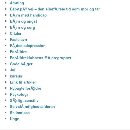
Amning
Baby pÃ¥ vej – den allerfÃ¸rste tid som mor og far
BÃ¸rn med handicap
BÃ¸rn og angst
BÃ¸rn og sorg
Citater
Fastelavn
FÃ¸dselsdepression
ForÃ¦ldre
ForÃ¦ldreklubbens MÃ¸dregrupper
Gode bÃ¸ger
Jul
kursus
Link til artikler
Nybagte forÃ¦ldre
Psykologi
SÃ¦rligt sensitiv
SelvstÃ¦ndighedsalderen
Skilsmisse
Unge