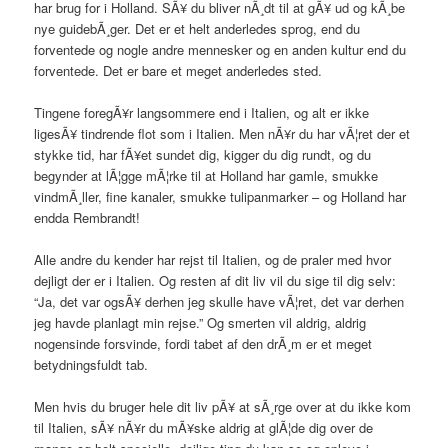
har brug for i Holland. SÃ¥ du bliver nÃ¸dt til at gÃ¥ ud og kÃ¸be
nye guidebÃ¸ger. Det er et helt anderledes sprog, end du
forventede og nogle andre mennesker og en anden kultur end du
forventede. Det er bare et meget anderledes sted.
Tingene foregÃ¥r langsommere end i Italien, og alt er ikke
ligesÃ¥ tindrende flot som i Italien. Men nÃ¥r du har vÃ¦ret der et
stykke tid, har fÃ¥et sundet dig, kigger du dig rundt, og du
begynder at lÃ¦gge mÃ¦rke til at Holland har gamle, smukke
vindmÃ¸ller, fine kanaler, smukke tulipanmarker – og Holland har
endda Rembrandt!
Alle andre du kender har rejst til Italien, og de praler med hvor
dejligt der er i Italien. Og resten af dit liv vil du sige til dig selv:
“Ja, det var ogsÃ¥ derhen jeg skulle have vÃ¦ret, det var derhen
jeg havde planlagt min rejse.” Og smerten vil aldrig, aldrig
nogensinde forsvinde, fordi tabet af den drÃ¸m er et meget
betydningsfuldt tab.
Men hvis du bruger hele dit liv pÃ¥ at sÃ¸rge over at du ikke kom
til Italien, sÃ¥ nÃ¥r du mÃ¥ske aldrig at glÃ¦de dig over de