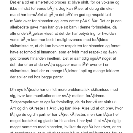
Det er altid en smertefuld proces at blive skilt, for de voksne og
ikke mindst for vores bÃ¸rn. Jeg kan lÃ¦se, at du og din eks-
mand har formÃ¥et at gÃ¸re det pÃ¥ en god og respektfuld
mÃ¥de over for hinanden og jeres datter pÃ¥ 9 Ã¥r. Det er jo den
allerbedste gave man kan give sit barn i denne forbindelse, da
alle undersÃ¸gelser viser, at det der har betydning for hvordan
vores bÃ¸rn kommer bedst muligt overens med forÃ¦ldres
skilsmisse er, at de kan bevare respekten for hinanden og forsat
have et forhold til hinanden, som er fyldt med respekt og â€en
god toneâ€ hinanden imellem. Det er samtidig ogsÃ¥ noget af
det, der er en af de svÃ¦re opgaver man stÃ¥r overfor i en
skilsmisse, fordi der er mange fÃ¸lelser i spil og mange faktorer
der spiller ind hos begge parter.
Din nye kÃ¦reste har en lidt mere problematisk skilsmisse med
sig, hvor kommunikationen er svÃ¦r mellem forÃ¦ldrene.
Tidsperspektivet er ogsÃ¥ forskelligt, da du har vÃ¦ret skilt i 3
Ã¥r og din kÃ¦reste i 1 Ã¥r. Jeg kan ikke lÃ¦se ud af dit brev, hvor
lÃ¦nge du og din partner har vÃ¦ret kÃ¦rester, men kan lÃ¦se I er
meget forelsket og glade for hinanden. I har lyst til at vÃ¦re rigtig
meget sammen med hinanden, hvilket du ogsÃ¥ beskriver, er en
af grundende til at du tÃ¦nker jeres bÃ¸rn skal prÃ¦senteres for jer.