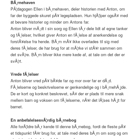
BÃ¸rnehaven
PÃ¦dagogen Ellen i bÃ¸rnehaven, deler historien med Anton, om
far der byggede skuret pÃ¥ legepladsen. Hun hjÃ¦lper ogsÃ¥ med
at bevare historier og minder om Antons far.
Anton bliver mÃ¸dt i sin sorg og Ellen tÃ¸r dele lidt af egne tanker
og fÃ¸lelser, hvilket giver Anton en fÃ¸lelse af anerkendelse og
forstÃ¥else fra hende. BÃ¸rn mÃ¥ ikke overlades til sig med
deres fÃ¸lelser, de har brug for at mÃ¦rke vi stÃ¥r sammen om
det svÃ¦re. BÃ¸rn bliver ikke mere kede af, at tale om det der er
svÃ¦rt.
Vrede fÃ¸lelser
Anton bliver vred pÃ¥ bÃ¥de far og mor over far er dÃ¸d.
FÃ¸lelserne og beskrivelserne er genkendelige og i bÃ¸rnehÃ¸jde.
De er kort og konkret beskrevet, sÃ¥ der er plads til mere snak
mellem barn og voksen om fÃ¸lelserne, nÃ¥r det lÃ¦ses hÃ¸jt for
barnet.
En anbefalelsesvÃ¦rdig bÃ¸rnebog
Alle forÃ¦ldre bÃ¸r kende til denne bÃ¸rnebog, fordi de fleste pÃ¥
et tidspunkt fÃ¥r brug for, at tale med deres bÃ¸rn om sorg og om