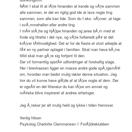
NÃ¥r I skal til at lÃ¦re hinanden at kende og vÃ¦re sammen
alle sammen, er det en rigtig god ide at lave nogle ting
sammen, som alle kan lide. Som du f.eks. nÃ¦vner ,at tage
i svÃ¸mmehallen eller andre ting.
I mÃ¥ stÃ¸tte og hjÃ¦lpe hinanden og jeres bÃ¸rn med at
finde sig tilrette i det nye, og vÃ¦re forberedt pÃ¥ at det
krÃ¦ver tÃ¥lmodighed. Det er for de fleste et stort arbejde at
fÃ¥ en ny partner optaget i familien. Skal man have bÃ¸rns
tillid skal man gÃ¸re sig fortjent til den.
Der vil formentlig opstÃ¥ udfordringer af forskellig slags.
Her i brevkassen ligger en masse andre gode spÃ¸rgsmÃ¥l
om, hvordan man bedst mulig takler denne situation. Jeg
tror du vil kunne have glÃ¦de af at lÃ¦se nogle af dem. Der
er ogsÃ¥ en del litteratur du kan lÃ¦se om emnet og
mÃ¥ske blive inspireret af andres erfaringer.
Jeg Ã¸nsker jer alt mulig held og lykke i tiden fremover.
Venlig hilsen
Psykolog Charlotte Clemmensen // ForÃ¦ldreklubben