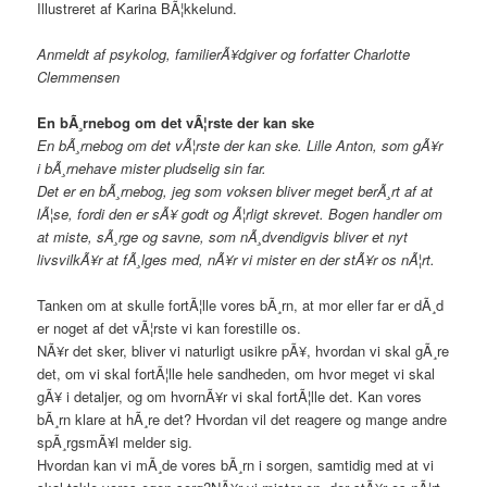
Illustreret af Karina BÃ¦kkelund.
Anmeldt af psykolog, familierÃ¥dgiver og forfatter Charlotte
Clemmensen
En bÃ¸rnebog om det vÃ¦rste der kan ske
En bÃ¸rnebog om det vÃ¦rste der kan ske. Lille Anton, som gÃ¥r
i bÃ¸rnehave mister pludselig sin far.
Det er en bÃ¸rnebog, jeg som voksen bliver meget berÃ¸rt af at
lÃ¦se, fordi den er sÃ¥ godt og Ã¦rligt skrevet. Bogen handler om
at miste, sÃ¸rge og savne, som nÃ¸dvendigvis bliver et nyt
livsvilkÃ¥r at fÃ¸lges med, nÃ¥r vi mister en der stÃ¥r os nÃ¦rt.
Tanken om at skulle fortÃ¦lle vores bÃ¸rn, at mor eller far er dÃ¸d
er noget af det vÃ¦rste vi kan forestille os.
NÃ¥r det sker, bliver vi naturligt usikre pÃ¥, hvordan vi skal gÃ¸re
det, om vi skal fortÃ¦lle hele sandheden, om hvor meget vi skal
gÃ¥ i detaljer, og om hvornÃ¥r vi skal fortÃ¦lle det. Kan vores
bÃ¸rn klare at hÃ¸re det? Hvordan vil det reagere og mange andre
spÃ¸rgsmÃ¥l melder sig.
Hvordan kan vi mÃ¸de vores bÃ¸rn i sorgen, samtidig med at vi