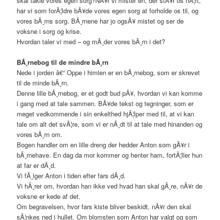
skal takle vores egen sorg?NÃ¥r vi mister en, der stÃ¥r os nÃ¦rt,
har vi som forÃ¦ldre bÃ¥de vores egen sorg at forholde os til, og
vores bÃ¸rns sorg. BÃ¸rnene har jo ogsÃ¥ mistet og ser de
voksne i sorg og krise.
Hvordan taler vi med – og mÃ¸der vores bÃ¸rn i det?
BÃ¸rnebog til de mindre bÃ¸rn
Nede i jorden â€“ Oppe i himlen er en bÃ¸rnebog, som er skrevet
til de minde bÃ¸rn.
Denne lille bÃ¸rnebog, er et godt bud pÃ¥, hvordan vi kan komme
i gang med at tale sammen. BÃ¥de tekst og tegninger, som er
meget vedkommende i sin enkelthed hjÃ¦lper med til, at vi kan
tale om alt det svÃ¦re, som vi er nÃ¸dt til at tale med hinanden og
vores bÃ¸rn om.
Bogen handler om en lille dreng der hedder Anton som gÃ¥r i
bÃ¸rnehave. En dag da mor kommer og henter ham, fortÃ¦ller hun
at far er dÃ¸d.
Vi fÃ¸lger Anton i tiden efter fars dÃ¸d.
Vi hÃ¸rer om, hvordan han ikke ved hvad han skal gÃ¸re, nÃ¥r de
voksne er kede af det.
Om begravelsen, hvor fars kiste bliver beskidt, nÃ¥r den skal
sÃ¦nkes ned i hullet. Om blomsten som Anton har valgt og som