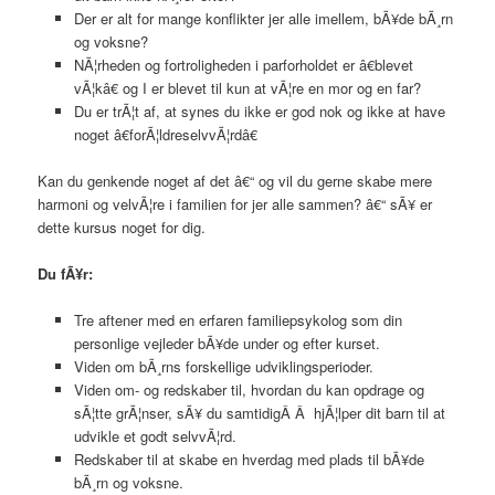
Der er alt for mange konflikter jer alle imellem, bÃ¥de bÃ¸rn
og voksne?
NÃ¦rheden og fortroligheden i parforholdet er â€blevet
vÃ¦kâ€ og I er blevet til kun at vÃ¦re en mor og en far?
Du er trÃ¦t af, at synes du ikke er god nok og ikke at have
noget â€forÃ¦ldreselvvÃ¦rdâ€
Kan du genkende noget af det â€“ og vil du gerne skabe mere
harmoni og velvÃ¦re i familien for jer alle sammen? â€“ sÃ¥ er
dette kursus noget for dig.
Du fÃ¥r:
Tre aftener med en erfaren familiepsykolog som din
personlige vejleder bÃ¥de under og efter kurset.
Viden om bÃ¸rns forskellige udviklingsperioder.
Viden om- og redskaber til, hvordan du kan opdrage og
sÃ¦tte grÃ¦nser, sÃ¥ du samtidigÂ Â hjÃ¦lper dit barn til at
udvikle et godt selvvÃ¦rd.
Redskaber til at skabe en hverdag med plads til bÃ¥de
bÃ¸rn og voksne.