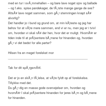
med en tur i svÃ¸mmehallen – og bare lave noget sjov og ballade
– og f.eks. spise pandekager, de fÃ¸rste mange gange de ses?
AltsÃ¥ lave noget sammen, som gÃ¸r stemningen knapt sÃ¥
alvorlig?
Det handler jo i bund og grund om, at min kÃ¦reste og jeg har
behov for at vÃ¦re mere sammen, end vi er nu, men jeg er i tvivl
om, hvordan vi skal nÃ¥ der hen, hvor det er muligt. HvornÃ¥r er
tiden inde til at prÃ¦sentere bÃ¸rnene for hinanden og, hvordan
gÃ¸r vi det bedst for alle parter?
Hilsen fra en meget forelsket mor
________________________________________________
Tak for dit spÃ¸rgsmÃ¥l.
Det er jo en skÃ¸n fÃ¸lelse, at vÃ¦re fyldt op af forelskelse.
Tillykke med det.
Du gÃ¸r dig en masse gode overvejelser om, hvordan og
hvornÃ¥r I skal prÃ¦sentere hinanden for jeres bÃ¸rn og bÃ¸rnene
for hinanden.