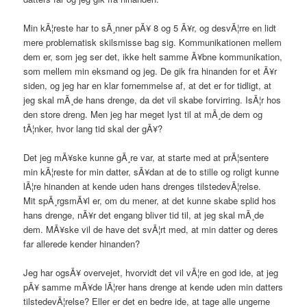
Min kÃ¦reste har to sÃ¸nner pÃ¥ 8 og 5 Ã¥r, og desvÃ¦rre en lidt
mere problematisk skilsmisse bag sig. Kommunikationen mellem
dem er, som jeg ser det, ikke helt samme Ã¥bne kommunikation,
som mellem min eksmand og jeg. De gik fra hinanden for et Ã¥r
siden, og jeg har en klar fornemmelse af, at det er for tidligt, at
jeg skal mÃ¸de hans drenge, da det vil skabe forvirring. IsÃ¦r hos
den store dreng. Men jeg har meget lyst til at mÃ¸de dem og
tÃ¦nker, hvor lang tid skal der gÃ¥?
Det jeg mÃ¥ske kunne gÃ¸re var, at starte med at prÃ¦sentere
min kÃ¦reste for min datter, sÃ¥dan at de to stille og roligt kunne
lÃ¦re hinanden at kende uden hans drenges tilstedevÃ¦relse.
Mit spÃ¸rgsmÃ¥l er, om du mener, at det kunne skabe splid hos
hans drenge, nÃ¥r det engang bliver tid til, at jeg skal mÃ¸de
dem. MÃ¥ske vil de have det svÃ¦rt med, at min datter og deres
far allerede kender hinanden?
Jeg har ogsÃ¥ overvejet, hvorvidt det vil vÃ¦re en god ide, at jeg
pÃ¥ samme mÃ¥de lÃ¦rer hans drenge at kende uden min datters
tilstedevÃ¦relse? Eller er det en bedre ide, at tage alle ungerne