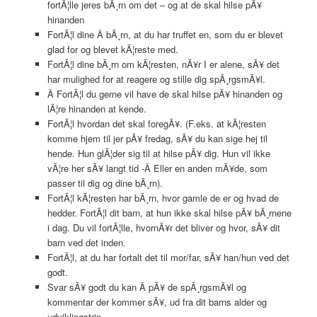
fortÃ¦lle jeres bÃ¸rn om det – og at de skal hilse pÃ¥
hinanden
FortÃ¦l dine Â bÃ¸rn, at du har truffet en, som du er blevet
glad for og blevet kÃ¦reste med.
FortÃ¦l dine bÃ¸rn om kÃ¦resten, nÃ¥r I er alene, sÃ¥ det
har mulighed for at reagere og stille dig spÃ¸rgsmÃ¥l.
Â FortÃ¦l du gerne vil have de skal hilse pÃ¥ hinanden og
lÃ¦re hinanden at kende.
FortÃ¦l hvordan det skal foregÃ¥. (F.eks. at kÃ¦resten
komme hjem til jer pÃ¥ fredag, sÃ¥ du kan sige hej til
hende. Hun glÃ¦der sig til at hilse pÃ¥ dig. Hun vil ikke
vÃ¦re her sÃ¥ langt tid -Â Eller en anden mÃ¥de, som
passer til dig og dine bÃ¸rn).
FortÃ¦l kÃ¦resten har bÃ¸rn, hvor gamle de er og hvad de
hedder. FortÃ¦l dit barn, at hun ikke skal hilse pÃ¥ bÃ¸rnene
i dag. Du vil fortÃ¦lle, hvornÃ¥r det bliver og hvor, sÃ¥ dit
barn ved det inden.
FortÃ¦l, at du har fortalt det til mor/far, sÃ¥ han/hun ved det
godt.
Svar sÃ¥ godt du kan Â pÃ¥ de spÃ¸rgsmÃ¥l og
kommentar der kommer sÃ¥, ud fra dit barns alder og
udviklingstrin