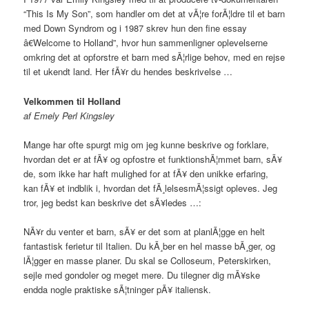
“This Is My Son”, som handler om det at vÃ¦re forÃ¦ldre til et barn
med Down Syndrom og i 1987 skrev hun den fine essay
â€Welcome to Holland”, hvor hun sammenligner oplevelserne
omkring det at opforstre et barn med sÃ¦rlige behov, med en rejse
til et ukendt land. Her fÃ¥r du hendes beskrivelse …
Velkommen til Holland
af Emely Perl Kingsley
Mange har ofte spurgt mig om jeg kunne beskrive og forklare,
hvordan det er at fÃ¥ og opfostre et funktionshÃ¦mmet barn, sÃ¥
de, som ikke har haft mulighed for at fÃ¥ den unikke erfaring,
kan fÃ¥ et indblik i, hvordan det fÃ¸lelsesmÃ¦ssigt opleves. Jeg
tror, jeg bedst kan beskrive det sÃ¥ledes …:
NÃ¥r du venter et barn, sÃ¥ er det som at planlÃ¦gge en helt
fantastisk ferietur til Italien. Du kÃ¸ber en hel masse bÃ¸ger, og
lÃ¦gger en masse planer. Du skal se Colloseum, Peterskirken,
sejle med gondoler og meget mere. Du tilegner dig mÃ¥ske
endda nogle praktiske sÃ¦tninger pÃ¥ italiensk.