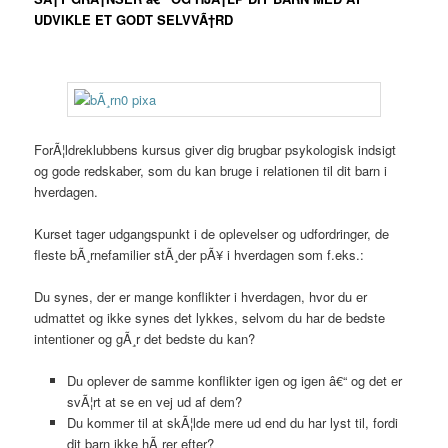
UDVIKLE ET GODT SELVVÃ†RD
ForÃ¦ldreklubbens kursus giver dig brugbar psykologisk indsigt
og gode redskaber, som du kan bruge i relationen til dit barn i
hverdagen.
Kurset tager udgangspunkt i de oplevelser og udfordringer, de
fleste bÃ¸rnefamilier stÃ¸der pÃ¥ i hverdagen som f.eks.:
Du synes, der er mange konflikter i hverdagen, hvor du er
udmattet og ikke synes det lykkes, selvom du har de bedste
intentioner og gÃ¸r det bedste du kan?
Du oplever de samme konflikter igen og igen â€“ og det er
svÃ¦rt at se en vej ud af dem?
Du kommer til at skÃ¦lde mere ud end du har lyst til, fordi
dit barn ikke hÃ¸rer efter?