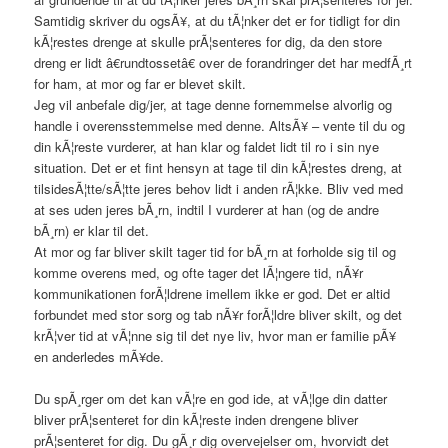
Samtidig skriver du ogsÃ¥, at du tÃ¦nker det er for tidligt for din
kÃ¦restes drenge at skulle prÃ¦senteres for dig, da den store
dreng er lidt â€rundtossetâ€ over de forandringer det har medfÃ¸rt
for ham, at mor og far er blevet skilt.
Jeg vil anbefale dig/jer, at tage denne fornemmelse alvorlig og
handle i overensstemmelse med denne. AltsÃ¥ – vente til du og
din kÃ¦reste vurderer, at han klar og faldet lidt til ro i sin nye
situation. Det er et fint hensyn at tage til din kÃ¦restes dreng, at
tilsidesÃ¦tte/sÃ¦tte jeres behov lidt i anden rÃ¦kke. Bliv ved med
at ses uden jeres bÃ¸rn, indtil I vurderer at han (og de andre
bÃ¸rn) er klar til det.
At mor og far bliver skilt tager tid for bÃ¸rn at forholde sig til og
komme overens med, og ofte tager det lÃ¦ngere tid, nÃ¥r
kommunikationen forÃ¦ldrene imellem ikke er god. Det er altid
forbundet med stor sorg og tab nÃ¥r forÃ¦ldre bliver skilt, og det
krÃ¦ver tid at vÃ¦nne sig til det nye liv, hvor man er familie pÃ¥
en anderledes mÃ¥de.
Du spÃ¸rger om det kan vÃ¦re en god ide, at vÃ¦lge din datter
bliver prÃ¦senteret for din kÃ¦reste inden drengene bliver
prÃ¦senteret for dig. Du gÃ¸r dig overvejelser om, hvorvidt det