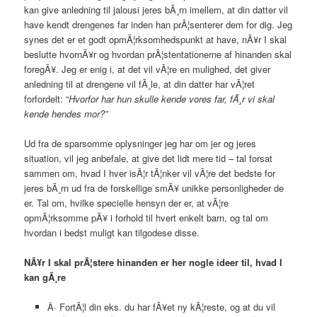
kan give anledning til jalousi jeres bÃ¸rn imellem, at din datter vil
have kendt drengenes far inden han prÃ¦senterer dem for dig. Jeg
synes det er et godt opmÃ¦rksomhedspunkt at have, nÃ¥r I skal
beslutte hvornÃ¥r og hvordan prÃ¦stentationerne af hinanden skal
foregÃ¥. Jeg er enig i, at det vil vÃ¦re en mulighed, det giver
anledning til at drengene vil fÃ¸le, at din datter har vÃ¦ret
forfordelt: “
Hvorfor har hun skulle kende vores far, fÃ¸r vi skal
kende hendes mor?”
Ud fra de sparsomme oplysninger jeg har om jer og jeres
situation, vil jeg anbefale, at give det lidt mere tid – tal forsat
sammen om, hvad I hver isÃ¦r tÃ¦nker vil vÃ¦re det bedste for
jeres bÃ¸rn ud fra de forskellige smÃ¥ unikke personligheder de
er. Tal om, hvilke specielle hensyn der er, at vÃ¦re
opmÃ¦rksomme pÃ¥ i forhold til hvert enkelt barn, og tal om
hvordan i bedst muligt kan tilgodese disse.
NÃ¥r I skal prÃ¦stere hinanden er her nogle ideer til, hvad I
kan gÃ¸re
Â· FortÃ¦l din eks. du har fÃ¥et ny kÃ¦reste, og at du vil