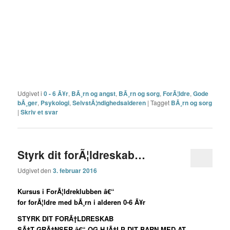
Udgivet i
0 - 6 Ã¥r
,
BÃ¸rn og angst
,
BÃ¸rn og sorg
,
ForÃ¦ldre
,
Gode
bÃ¸ger
,
Psykologi
,
SelvstÃ¦ndighedsalderen
|
Tagget
BÃ¸rn og sorg
|
Skriv et svar
Styrk dit forÃ¦ldreskab…
Udgivet den
3. februar 2016
Kursus i ForÃ¦ldreklubben â€“
for forÃ¦ldre med bÃ¸rn i alderen 0-6 Ã¥r
STYRK DIT FORÃ†LDRESKAB
SÃ†T GRÃ†NSER â€“ OG HJÃ†LP DIT BARN MED AT