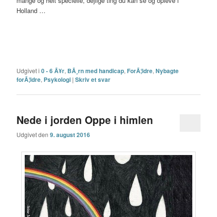
mange og helt specielle, dejlige ting du kan se og opleve i
Holland …
Udgivet i
0 - 6 Ã¥r
,
BÃ¸rn med handicap
,
ForÃ¦ldre
,
Nybagte
forÃ¦ldre
,
Psykologi
|
Skriv et svar
Nede i jorden Oppe i himlen
Udgivet den
9. august 2016