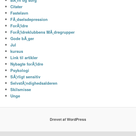
BÃ¸rn og sorg
Citater
Fastelavn
FÃ¸dselsdepression
ForÃ¦ldre
ForÃ¦ldreklubbens MÃ¸dregrupper
Gode bÃ¸ger
Jul
kursus
Link til artikler
Nybagte forÃ¦ldre
Psykologi
SÃ¦rligt sensitiv
SelvstÃ¦ndighedsalderen
Skilsmisse
Unge
Drevet af WordPress