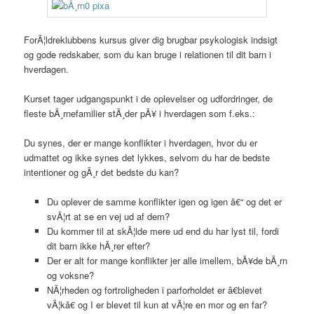
ForÃ¦ldreklubbens kursus giver dig brugbar psykologisk indsigt
og gode redskaber, som du kan bruge i relationen til dit barn i
hverdagen.
Kurset tager udgangspunkt i de oplevelser og udfordringer, de
fleste bÃ¸rnefamilier stÃ¸der pÃ¥ i hverdagen som f.eks.:
Du synes, der er mange konflikter i hverdagen, hvor du er
udmattet og ikke synes det lykkes, selvom du har de bedste
intentioner og gÃ¸r det bedste du kan?
Du oplever de samme konflikter igen og igen â€“ og det er
svÃ¦rt at se en vej ud af dem?
Du kommer til at skÃ¦lde mere ud end du har lyst til, fordi
dit barn ikke hÃ¸rer efter?
Der er alt for mange konflikter jer alle imellem, bÃ¥de bÃ¸rn
og voksne?
NÃ¦rheden og fortroligheden i parforholdet er â€blevet
vÃ¦kâ€ og I er blevet til kun at vÃ¦re en mor og en far?