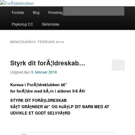
Fortsæt
Fortsæt
Her finder du gode rÃ¥d
til
til
Hovedmenu
Søg
Forside
Bog
Foredrag
Kontakt
Om
primært
sekundært
indhold
indhold
ForÃ¦ldreklubben
Psykolog CC
Skilsmisse
MÅNEDSARKIV:
FEBRUAR 2016
Styrk dit forÃ¦ldreskab…
Udgivet den
3. februar 2016
Kursus i ForÃ¦ldreklubben â€“
for forÃ¦ldre med bÃ¸rn i alderen 0-6 Ã¥r
STYRK DIT FORÃ†LDRESKAB
SÃ†T GRÃ†NSER â€“ OG HJÃ†LP DIT BARN MED AT
UDVIKLE ET GODT SELVVÃ†RD