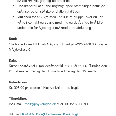
bÃ¥de hÃ¥rdt, godt og udfordrende.
Redskaber til at skabe nÃ¦rvÃ¦r, gode stemninger, naturlige
grÃ¦nser og en stÃ¦rkere relation til dit barn.
Mulighed for at vÃ¦re med i en lukket gruppe, hvor du kan
vÃ¦re i kontakt og sparre med mig og de Ã¸vrige forÃ¦ldre
under hele forlÃ¸bet og 1 mÃ¥ned efter afslutning
Sted:
Gladsaxe Hovedbibliotek SÃ¸borg Hovedgade220 2860 SÃ¸borg –
MÃ¸delokale 6
Dato:
Kurset bestÃ¥r af 3 mÃ¸deaftener kl. 18.00 â€“ 19.45 Tirsdag den
23. februar – Tirsdag den 1. marts – Tirsdag den 15. marts
Nyhedspris:
Kr. 995,00 pr. person inklusive kaffe, the, frugt.
Tilmelding:
PÃ¥ mail:
mail@psykologcc.dk
eller Tlf. 22 58 03 99
Udgivet i
0 - 6 Ã¥r
,
ForÃ¦ldre
,
kursus
,
Psykologi
,