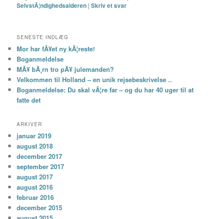
SelvstÃ¦ndighedsalderen
|
Skriv et svar
SENESTE INDLÆG
Mor har fÃ¥et ny kÃ¦reste!
Boganmeldelse
MÃ¥ bÃ¸rn tro pÃ¥ julemanden?
Velkommen til Holland – en unik rejsebeskrivelse ..
Boganmeldelse: Du skal vÃ¦re far – og du har 40 uger til at
fatte det
ARKIVER
januar 2019
august 2018
december 2017
september 2017
august 2017
august 2016
februar 2016
december 2015
august 2015