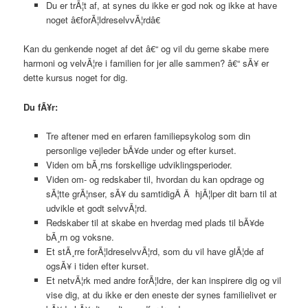
Du er trÃ¦t af, at synes du ikke er god nok og ikke at have
noget â€forÃ¦ldreselvvÃ¦rdâ€
Kan du genkende noget af det â€“ og vil du gerne skabe mere
harmoni og velvÃ¦re i familien for jer alle sammen? â€“ sÃ¥ er
dette kursus noget for dig.
Du fÃ¥r:
Tre aftener med en erfaren familiepsykolog som din
personlige vejleder bÃ¥de under og efter kurset.
Viden om bÃ¸rns forskellige udviklingsperioder.
Viden om- og redskaber til, hvordan du kan opdrage og
sÃ¦tte grÃ¦nser, sÃ¥ du samtidigÂ Â hjÃ¦lper dit barn til at
udvikle et godt selvvÃ¦rd.
Redskaber til at skabe en hverdag med plads til bÃ¥de
bÃ¸rn og voksne.
Et stÃ¸rre forÃ¦ldreselvvÃ¦rd, som du vil have glÃ¦de af
ogsÃ¥ i tiden efter kurset.
Et netvÃ¦rk med andre forÃ¦ldre, der kan inspirere dig og vil
vise dig, at du ikke er den eneste der synes familielivet er