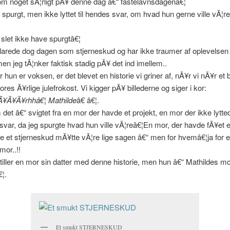
om noget sÃ¦rligt pÃ¥ denne dag â€“ fastelavnsdagenâ€¦
spurgt, men ikke lyttet til hendes svar, om hvad hun gerne ville vÃ¦re 
 slet ikke have spurgtâ€¦
larede dog dagen som stjerneskud og har ikke traumer af oplevelsen 
men jeg tÃ¦nker faktisk stadig pÃ¥ det ind imellem..
r hun er voksen, er det blevet en historie vi griner af, nÃ¥r vi nÃ¥r et
res Ã¥rlige julefrokost. Vi kigger pÃ¥ billederne og siger i kor:
¥Ã¥Ã¥rhhâ€¦ Mathilde
â€ â€¦.
 det â€“ svigtet fra en mor der havde et projekt, en mor der ikke lytted
svar, da jeg spurgte hvad hun ville vÃ¦reâ€¦En mor, der havde fÃ¥et 
e et stjerneskud mÃ¥tte vÃ¦re lige sagen â€“ men for hvemâ€¦ja for 
mor..!!
iller en mor sin datter med denne historie, men hun â€“ Mathildes mo
€¦.
Et smukt STJERNESKUD