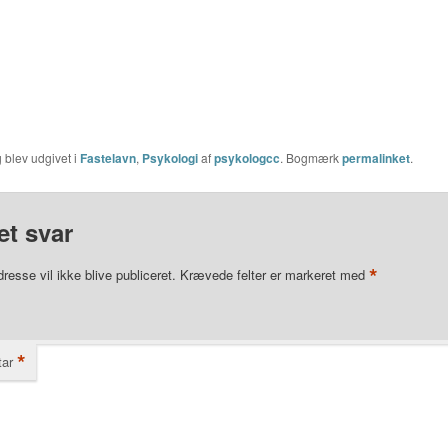
 blev udgivet i
Fastelavn
,
Psykologi
af
psykologcc
. Bogmærk
permalinket
.
et svar
*
resse vil ikke blive publiceret.
Krævede felter er markeret med
*
ar