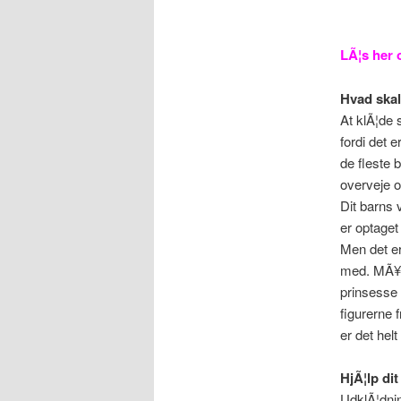
LÃ¦s her 
Hvad skal 
At klÃ¦de 
fordi det e
de fleste 
overveje o
Dit barns 
er optaget 
Men det er
med. MÃ¥sk
prinsesse 
figurerne f
er det helt
HjÃ¦lp di
UdklÃ¦dnin