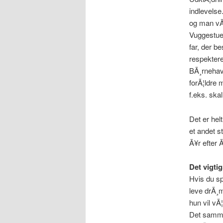
indlevelse.
og man vÃ
Vuggestueb
far, der b
respektere
BÃ¸rnehave
forÃ¦ldre 
f.eks. ska
Det er helt
et andet st
Ã¥r efter Ã
Det vigtig
Hvis du sp
leve drÃ¸m
hun vil vÃ¦
Det samme 