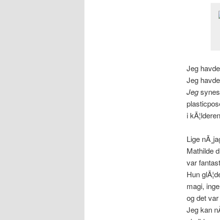
Jeg havde 
Jeg havde 
Jeg
synes 
plasticpos
i kÃ¦ldere
Lige nÃ¸ja
Mathilde d
var fantast
Hun glÃ¦de
magi, inge
og det var 
Jeg kan nÃ