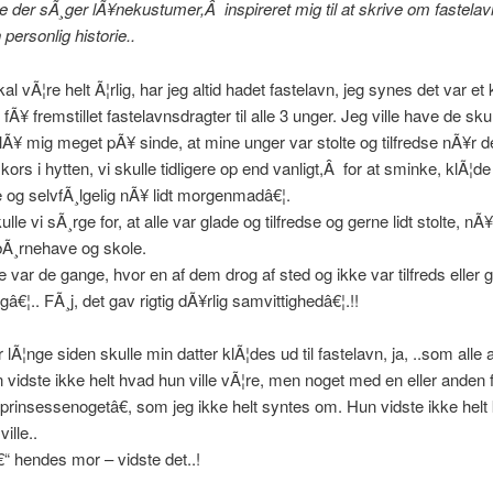
re der sÃ¸ger lÃ¥nekustumer,Â inspireret mig til at skrive om fastelav
n personlig historie..
al vÃ¦re helt Ã¦rlig, har jeg altid hadet fastelavn, jeg synes det var e
 fÃ¥ fremstillet fastelavnsdragter til alle 3 unger. Jeg ville have de sku
t lÃ¥ mig meget pÃ¥ sinde, at mine unger var stolte og tilfredse nÃ¥r d
kors i hytten, vi skulle tidligere op end vanligt,Â for at sminke, klÃ¦d
e og selvfÃ¸lgelig nÃ¥ lidt morgenmadâ€¦.
le vi sÃ¸rge for, at alle var glade og tilfredse og gerne lidt stolte, nÃ
l bÃ¸rnehave og skole.
e var de gange, hvor en af dem drog af sted og ikke var tilfreds eller g
â€¦.. FÃ¸j, det gav rigtig dÃ¥rlig samvittighedâ€¦.!!
 lÃ¦nge siden skulle min datter klÃ¦des ud til fastelavn, ja, ..som alle 
 vidste ikke helt hvad hun ville vÃ¦re, men noget med en eller anden f
€prinsessenogetâ€, som jeg ikke helt syntes om. Hun vidste ikke helt 
ille..
“ hendes mor – vidste det..!