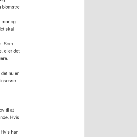
en blomstre
l mor og
et skal
re. Som
, eller det
gere.
 det nu er
prinsesse
v til at
ende. Hvis
. Hvis han