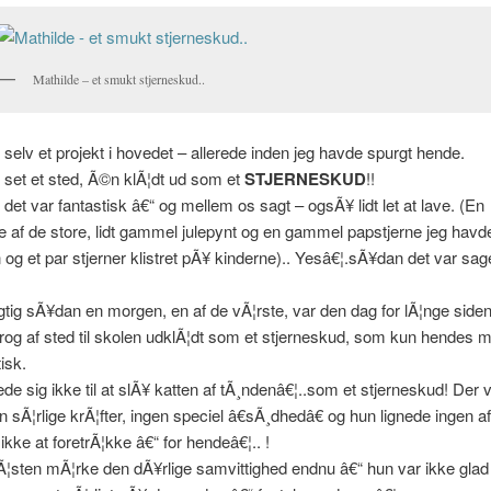
Mathilde – et smukt stjerneskud..
selv et projekt i hovedet – allerede inden jeg havde spurgt hende.
set et sted, Ã©n klÃ¦dt ud som et
STJERNESKUD
!!
det var fantastisk â€“ og mellem os sagt – ogsÃ¥ lidt let at lave. (En
e af de store, lidt gammel julepynt og en gammel papstjerne jeg havd
n og et par stjerner klistret pÃ¥ kinderne).. Yesâ€¦.sÃ¥dan det var sag
gtig sÃ¥dan en morgen, en af de vÃ¦rste, var den dag for lÃ¦nge siden
rog af sted til skolen udklÃ¦dt som et stjerneskud, som kun hendes 
isk.
de sig ikke til at slÃ¥ katten af tÃ¸ndenâ€¦..som et stjerneskud! Der 
n sÃ¦rlige krÃ¦fter, ingen speciel â€sÃ¸dhedâ€ og hun lignede ingen a
ikke at foretrÃ¦kke â€“ for hendeâ€¦.. !
¦sten mÃ¦rke den dÃ¥rlige samvittighed endnu â€“ hun var ikke glad 