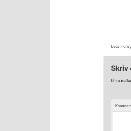
Dette indlæg
Skriv 
Din e-mailad
Komment