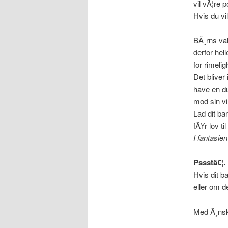
vil vÃ¦re 
Hvis du vi
BÃ¸rns valg
derfor hel
for rimeli
Det bliver 
have en du
mod sin vi
Lad dit ba
fÃ¥r lov ti
I fantasien
Pssstâ€¦.
Hvis dit b
eller om d
Med Ã¸nske