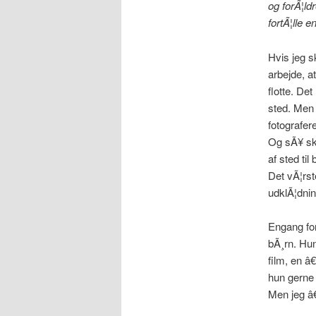
og forÃ¦ld
fortÃ¦lle e
Hvis jeg sk
arbejde, at
flotte. De
sted. Men 
fotografer
Og sÃ¥ skul
af sted ti
Det vÃ¦rst
udklÃ¦dning
Engang for
bÃ¸rn. Hun
film, en â
hun gerne v
Men jeg â€