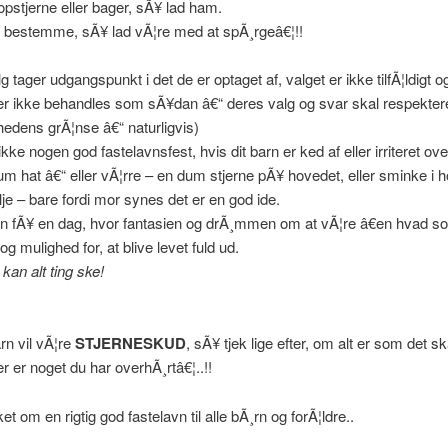
popstjerne eller bager, sÃ¥ lad ham.
l bestemme, sÃ¥ lad vÃ¦re med at spÃ¸rgeâ€¦!!
 tager udgangspunkt i det de er optaget af, valget er ikke tilfÃ¦ldigt o
ler ikke behandles som sÃ¥dan â€“ deres valg og svar skal respekter
ghedens grÃ¦nse â€“ naturligvis)
ikke nogen god fastelavnsfest, hvis dit barn er ked af eller irriteret over
m hat â€“ eller vÃ¦rre – en dum stjerne pÃ¥ hovedet, eller sminke i 
lje – bare fordi mor synes det er en god ide.
rn fÃ¥ en dag, hvor fantasien og drÃ¸mmen om at vÃ¦re â€en hvad so
l og mulighed for, at blive levet fuld ud.
 kan alt ting ske!
arn vil vÃ¦re
STJERNESKUD
, sÃ¥ tjek lige efter, om alt er som det sk
er er noget du har overhÃ¸rtâ€¦..!!
t om en rigtig god fastelavn til alle bÃ¸rn og forÃ¦ldre..