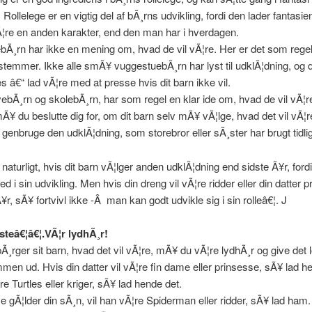
 Rollelege er en vigtig del af bÃ¸rns udvikling, fordi den lader fantasi
¦re en anden karakter, end den man har i hverdagen.
Ã¸rn har ikke en mening om, hvad de vil vÃ¦re. Her er det som rege
estemmer. Ikke alle smÃ¥ vuggestuebÃ¸rn har lyst til udklÃ¦dning, og d
s â€“ lad vÃ¦re med at presse hvis dit barn ikke vil.
bÃ¸rn og skolebÃ¸rn, har som regel en klar ide om, hvad de vil vÃ¦
mÃ¥ du beslutte dig for, om dit barn selv mÃ¥ vÃ¦lge, hvad det vil vÃ¦re
l genbruge den udklÃ¦dning, som storebror eller sÃ¸ster har brugt tidli
 naturligt, hvis dit barn vÃ¦lger anden udklÃ¦dning end sidste Ã¥r, fordi
ed i sin udvikling. Men hvis din dreng vil vÃ¦re ridder eller din datter 
¥r, sÃ¥ fortvivl ikke -Â man kan godt udvikle sig i sin rolleâ€¦. J
steâ€¦â€¦.VÃ¦r lydhÃ¸r!
Ã¸rger sit barn, hvad det vil vÃ¦re, mÃ¥ du vÃ¦re lydhÃ¸r og give det lo
men ud. Hvis din datter vil vÃ¦re fin dame eller prinsesse, sÃ¥ lad h
re Turtles eller kriger, sÃ¥ lad hende det.
gÃ¦lder din sÃ¸n, vil han vÃ¦re Spiderman eller ridder, sÃ¥ lad ham