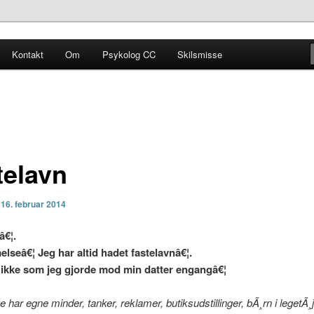
Kontakt
Om
Psykolog CC
Skilsmisse
bben
telavn
n
16. februar 2014
â€¦.
lseâ€¦ Jeg har altid hadet fastelavnâ€¦.
ikke som jeg gjorde mod min datter engangâ€¦
e har egne minder, tanker, reklamer, butiksudstillinger, bÃ¸rn i legetÃ¸