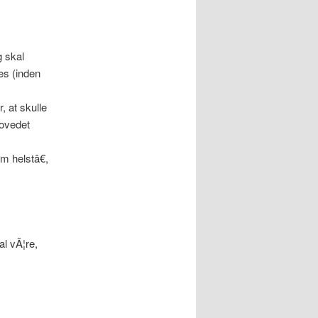
g skal
es (inden
, at skulle
hovedet
m helstâ€,
al vÃ¦re,