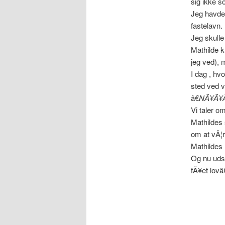
sig ikke s
Jeg havde 
fastelavn.
Jeg skulle
Mathilde k
jeg ved), 
I dag , hvo
sted ved vo
â€
NÃ¥Ã¥Ã
Vi taler om
Mathildes 
om at vÃ¦r
Mathildes 
Og nu udst
fÃ¥et lovâ