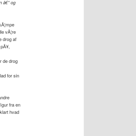
n â€“ og
t kÃ¦mpe
lle vÃ¦re
e drog af
e pÃ¥,
¥r de drog
lad for sin
andre
igur fra en
klart hvad