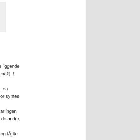
e liggende
enâ€¦..!
, da
mor syntes
var ingen
f de andre,
og fÃ¸lte