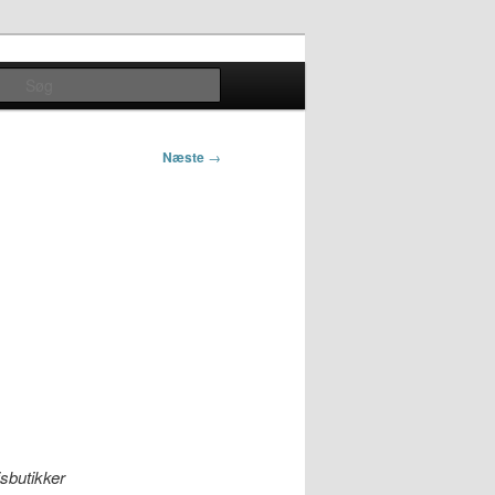
Søg
Næste
→
jsbutikker