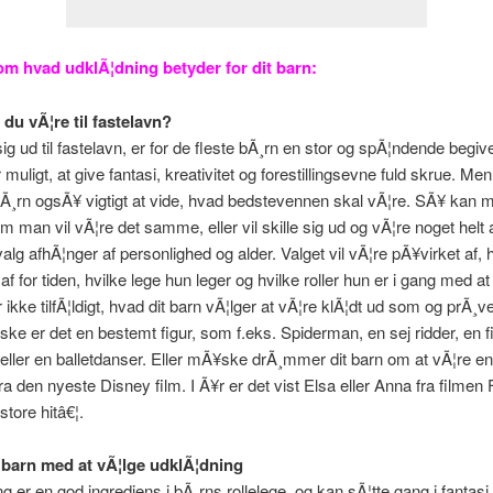
om hvad udklÃ¦dning betyder for dit barn:
du vÃ¦re til fastelavn?
sig ud til fastelavn, er for de fleste bÃ¸rn en stor og spÃ¦ndende begi
r muligt, at give fantasi, kreativitet og forestillingsevne fuld skrue. Men
bÃ¸rn ogsÃ¥ vigtigt at vide, hvad bedstevennen skal vÃ¦re. SÃ¥ kan 
m man vil vÃ¦re det samme, eller vil skille sig ud og vÃ¦re noget helt 
valg afhÃ¦nger af personlighed og alder. Valget vil vÃ¦re pÃ¥virket af,
af for tiden, hvilke lege hun leger og hvilke roller hun er i gang med at
 ikke tilfÃ¦ldigt, hvad dit barn vÃ¦lger at vÃ¦re klÃ¦dt ud som og prÃ¸ve
e er det en bestemt figur, som f.eks. Spiderman, en sej ridder, en f
eller en balletdanser. Eller mÃ¥ske drÃ¸mmer dit barn om at vÃ¦re en
ra den nyeste Disney film. I Ã¥r er det vist Elsa eller Anna fra filmen 
 store hitâ€¦.
t barn med at vÃ¦lge udklÃ¦dning
g er en god ingrediens i bÃ¸rns rollelege, og kan sÃ¦tte gang i fantasi