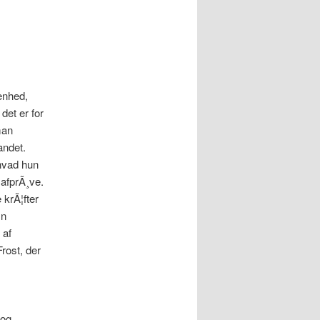
venhed,
 det er for
man
andet.
 hvad hun
 afprÃ¸ve.
 krÃ¦fter
in
 af
Frost, der
 og