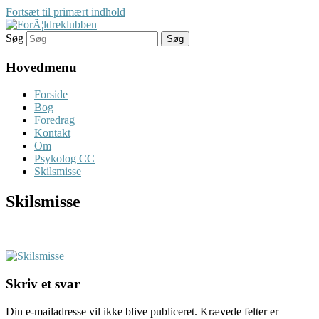
Fortsæt til primært indhold
Søg
Her finder du gode rÃ¥d
ForÃ¦ldreklubben
Hovedmenu
Forside
Bog
Foredrag
Kontakt
Om
Psykolog CC
Skilsmisse
Skilsmisse
Skriv et svar
Din e-mailadresse vil ikke blive publiceret.
Krævede felter er