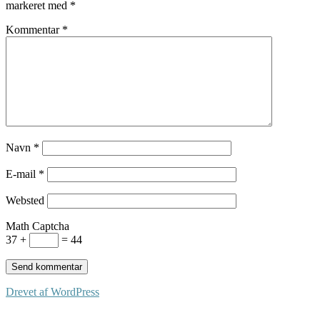
markeret med
*
Kommentar
*
Navn
*
E-mail
*
Websted
Math Captcha
37 +
= 44
Drevet af WordPress