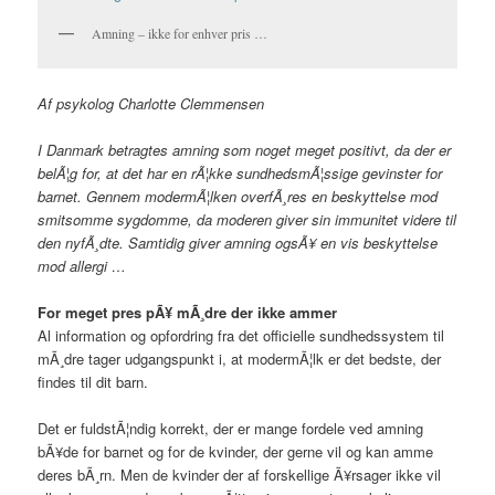
Amning – ikke for enhver pris …
Af psykolog Charlotte Clemmensen
I Danmark betragtes amning som noget meget positivt, da der er
belÃ¦g for, at det har en rÃ¦kke sundhedsmÃ¦ssige gevinster for
barnet. Gennem modermÃ¦lken overfÃ¸res en beskyttelse mod
smitsomme sygdomme, da moderen giver sin immunitet videre til
den nyfÃ¸dte. Samtidig giver amning ogsÃ¥ en vis beskyttelse
mod allergi …
For meget pres pÃ¥ mÃ¸dre der ikke ammer
Al information og opfordring fra det officielle sundhedssystem til
mÃ¸dre tager udgangspunkt i, at modermÃ¦lk er det bedste, der
findes til dit barn.
Det er fuldstÃ¦ndig korrekt, der er mange fordele ved amning
bÃ¥de for barnet og for de kvinder, der gerne vil og kan amme
deres bÃ¸rn. Men de kvinder der af forskellige Ã¥rsager ikke vil