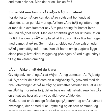
end man selv har. Men det er en illusion.â€¨!
En perfekt mor kan ogsÃ¥ vÃ¦re trÃ¦t og irriteret
For de fleste mÃ¸dre kan det vÃ¦re voldsomt befriende at
erkende, at en perfekt mor ogsÃ¥ kan vÃ¦re trÃ¦t og irriteret, og
at man ikke overkommer at vÃ¦re pÃ¥ spring for barnet hvert
sekund dÃ¸gnet rundt. Men det er faktisk godt for dit barn, at du
fra tid til anden ogsÃ¥ er optaget af ting, som ikke lige har noget
med barnet at gÃ¸re. Som f.eks. at sidde og lÃ¦se avisen uden
dÃ¥rlig samvittighed. Imens kan dit barn nemlig sagtens ligge
alene pÃ¥ gulvet eller i vuggen og pÃ¥ egen hÃ¥nd suge indtryk
til sig fra verden omkring.
LÃ¦g mÃ¦rke til alt det du klarer
Giv dig selv lov til ogsÃ¥ at vÃ¦re trÃ¦t og udmattet. At fÃ¸le sig
udkÃ¸rt er for de allerfleste en uundgÃ¥elig fÃ¸lgesvend med de
nye udfordringer. At vÃ¦re trÃ¦t og udmattet betyder ikke, at du er
en dÃ¥rlig mor (eller far), det er bare en helt naturlig reaktion pÃ¥
en situation, hvor alt er nyt og (lidt) overvÃ¦ldende.
Husk, at det er de mange forskellige gÃ¸remÃ¥l og smÃ¥ rutiner i
hverdagen, der er med til at knytte dig og dit barn sammen, og
med til at styrke intimiteten og kÃ¦rligheden mellem jer. Det er