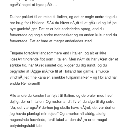
ogsÃ¥ noget at byde pÃ¥ …
Du har pakket til en rejse til Italien, og det er nogle andre ting du
har brug for i Holland. SÃ¥ du bliver nÃ¸dt til at gÃ¥ ud og kÃ¸be
nye guidebÃ¸ger. Det er et helt anderledes sprog, end du
forventede og nogle andre mennesker og en anden kultur end du
forventede. Det er bare et meget anderledes sted.
Tingene foregÃ¥r langsommere end i Italien, og alt er ikke
ligesÃ¥ tindrende flot som i Italien. Men nÃ¥r du har vÃ¦ret der et
stykke tid, har fÃ¥et sundet dig, kigger du dig rundt, og du
begynder at lÃ¦gge mÃ¦rke til at Holland har gamle, smukke
vindmÃ¸ller, fine kanaler, smukke tulipanmarker – og Holland har
endda Rembrandt!
Alle andre du kender har rejst til Italien, og de praler med hvor
dejligt der er i Italien. Og resten af dit liv vil du sige til dig selv:
“Ja, det var ogsÃ¥ derhen jeg skulle have vÃ¦ret, det var derhen
jeg havde planlagt min rejse.” Og smerten vil aldrig, aldrig
nogensinde forsvinde, fordi tabet af den drÃ¸m er et meget
betydningsfuldt tab.