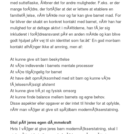
med sutteflaske, Ã¥bner det for andre muligheder. F.eks. er der
mange forÃ¦ldre, der fortÃ¦ller at det er lettere at etablere en
familiefÃ¸lelse, nÃ¥r bÃ¥de mor og far kan give barnet mad. For
far bliver der skabt en konkret kontakt med barnet, nÃ¥r han har
mulighed for at deltage aktivt i mÃ¥ltiderne, han fÃ¸ler sig
inkluderet i forÃ¦ldreansvaret pÃ¥ en anden mÃ¥de og kan blive
godt hjulpet pÃ¥ vej til sin identitet som far.â€¨ En god mor-barn
kontakt afhÃ¦nger ikke af amning, men af:
At kunne give sit barn beskyttelse
At vÃ¦re indlevende i barnets mentale processer
At vÃ¦re tilgÃ¦ngelig for barnet
At have delt opmÃ¦rksomhed med sit barn og kunne vÃ¦re
fÃ¸lelsesmÃ¦ssigt afstemt
At kunne give trÃ¸st og fysisk omsorg
At kunne finde balance mellem barnets og egne behov.
Disse aspekter eller opgaver er der intet til hinder for at opfylde,
nÃ¥r man vÃ¦lger at give sit spÃ¦dbarn modermÃ¦lkserstatning.
Stol pÃ¥ jeres egen dÃ¸mmekraft
Hvis I vÃ¦lger at give jeres barn modermÃ¦lkserstatning, skal I