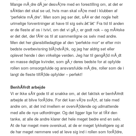
Mange mÃ¸dre dÃ¸jer desvÃ¦rre med en forestilling om, at det er
sÃ¥dan det skal se ud, hvis man skal vÃ¦re med i klubben af
“perfekte mÃ¸dre”. Men som jeg ser det, sÃ¥ er det nogle helt
urimelige forventninger at have til sig selv.â€¨â€¨ Fra tid til anden
er de fleste af os i tvivl, om det vi gÃ¸r, er godt nok – og mÃ¥ske
er det det, der fÃ¥r os til at sammenligne os selv med andre.
Men det her glansbilledagtige af den “perfekte mor” er efter min
bedste overbevisning blÃ¦ndvÃ¦rk, og jeg har aldrig set eller
oplevet hende i den virkelige verden. Jeg har til gengÃ¦ld mÃ¸dt
en masse dejlige kvinder, som gÃ¸r deres bedste for at opfylde
rollen som omsorgsfulde og ansvarsfulde mÃ¸dre, roller som de i
langt de fleste tilfÃ¦lde opfylder – perfekt!
BenhÃ¥rdt arbejde
Vi er ikke sÃ¥ gode til at snakke om, at det faktisk er benhÃ¥rdt
arbejde at blive forÃ¦ldre. For det kan vÃ¦re svÃ¦rt, at tale med
andre om, at det ind imellem er overvÃ¦ldende og udmattende
med alle de nye udfordringer. Og det ligger lige for at fÃ¥ den
tanke, at alle de andre klarer det hele meget bedre end en selv.
At de har meget mere overskud, at de er meget lykkeligere og at
de har meget nemmere ved at leve sig ind i rollen som forÃ¦ldre,