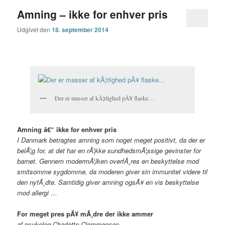
Amning – ikke for enhver pris
Udgivet den
18. september 2014
Der er masser af kÃ¦rlighed pÃ¥ flaske…
Amning â€“ ikke for enhver pris
I Danmark betragtes amning som noget meget positivt, da der er
belÃ¦g for, at det har en rÃ¦kke sundhedsmÃ¦ssige gevinster for
barnet. Gennem modermÃ¦lken overfÃ¸res en beskyttelse mod
smitsomme sygdomme, da moderen giver sin immunitet videre til
den nyfÃ¸dte. Samtidig giver amning ogsÃ¥ en vis beskyttelse
mod allergi …
For meget pres pÃ¥ mÃ¸dre der ikke ammer
af psykolog Charlotte Clemmensen