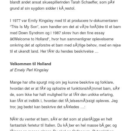
blandt andet ansat skuespillerinden Tarah Schaeffer, som pÃ¥
grund af sin sygdom sidder i kÃ¸restol.
I 1977 var Emily Kingsley med til at producere tv-dokumentaren
“This Is My Son”, som handler om det at vÃ¦re forÃ¦ldre til et barn
med Down Syndrom og i 1987 skrev hun den fine essay
â€Welcome to Holland”, hvor hun sammenligner oplevelserne
omkring det at opforstre et barn med sÃ¦rlige behov, med en rejse
til et ukendt land. Her fÃ¥r du hendes beskrivelse …
Velkommen til Holland
af Emely Perl Kingsley
Mange har ofte spurgt mig om jeg kunne beskrive og forklare,
hvordan det er at fÃ¥ og opfostre et funktionshÃ¦mmet barn, sÃ¥
de, som ikke har haft mulighed for at fÃ¥ den unikke erfaring,
kan fÃ¥ et indblik i, hvordan det fÃ¸lelsesmÃ¦ssigt opleves. Jeg
tror, jeg bedst kan beskrive det sÃ¥ledes …:
NÃ¥r du venter et barn, sÃ¥ er det som at planlÃ¦gge en helt
fantastisk ferietur til Italien. Du kÃ¸ber en hel masse bÃ¸ger, og