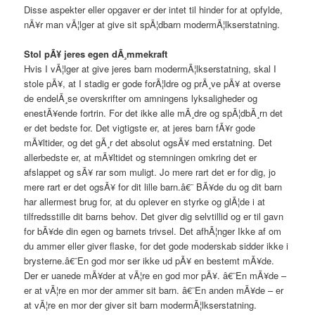
Disse aspekter eller opgaver er der intet til hinder for at opfylde,
nÃ¥r man vÃ¦lger at give sit spÃ¦dbarn modermÃ¦lkserstatning.
Stol pÃ¥ jeres egen dÃ¸mmekraft
Hvis I vÃ¦lger at give jeres barn modermÃ¦lkserstatning, skal I
stole pÃ¥, at I stadig er gode forÃ¦ldre og prÃ¸ve pÃ¥ at overse
de endelÃ¸se overskrifter om amningens lyksaligheder og
enestÃ¥ende fortrin. For det ikke alle mÃ¸dre og spÃ¦dbÃ¸rn det
er det bedste for. Det vigtigste er, at jeres barn fÃ¥r gode
mÃ¥ltider, og det gÃ¸r det absolut ogsÃ¥ med erstatning. Det
allerbedste er, at mÃ¥ltidet og stemningen omkring det er
afslappet og sÃ¥ rar som muligt. Jo mere rart det er for dig, jo
mere rart er det ogsÃ¥ for dit lille barn.â€¨ BÃ¥de du og dit barn
har allermest brug for, at du oplever en styrke og glÃ¦de i at
tilfredsstille dit barns behov. Det giver dig selvtillid og er til gavn
for bÃ¥de din egen og barnets trivsel. Det afhÃ¦nger Ikke af om
du ammer eller giver flaske, for det gode moderskab sidder ikke i
brysterne.â€¨En god mor ser ikke ud pÃ¥ en bestemt mÃ¥de.
Der er uanede mÃ¥der at vÃ¦re en god mor pÃ¥. â€¨En mÃ¥de –
er at vÃ¦re en mor der ammer sit barn. â€¨En anden mÃ¥de – er
at vÃ¦re en mor der giver sit barn modermÃ¦lkserstatning.