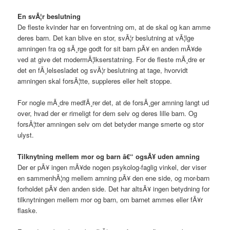
En svÃ¦r beslutning
De fleste kvinder har en forventning om, at de skal og kan amme
deres barn. Det kan blive en stor, svÃ¦r beslutning at vÃ¦lge
amningen fra og sÃ¸rge godt for sit barn pÃ¥ en anden mÃ¥de
ved at give det modermÃ¦lkserstatning. For de fleste mÃ¸dre er
det en fÃ¸lelsesladet og svÃ¦r beslutning at tage, hvorvidt
amningen skal forsÃ¦tte, suppleres eller helt stoppe.
For nogle mÃ¸dre medfÃ¸rer det, at de forsÃ¸ger amning langt ud
over, hvad der er rimeligt for dem selv og deres lille barn. Og
forsÃ¦tter amningen selv om det betyder mange smerte og stor
ulyst.
Tilknytning mellem mor og barn â€“ ogsÃ¥ uden amning
Der er pÃ¥ ingen mÃ¥de nogen psykolog-faglig vinkel, der viser
en sammenhÃ¦ng mellem amning pÃ¥ den ene side, og mor-barn
forholdet pÃ¥ den anden side. Det har altsÃ¥ ingen betydning for
tilknytningen mellem mor og barn, om barnet ammes eller fÃ¥r
flaske.