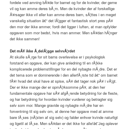
fordele ved amning bÃ¥de for barnet og for de kvinder, der gerne
vil og kan amme deres bÃ¸rn. Men de kvinder der af forskellige
Ã¥rsager ikke vil eller kan amme deres barn, sÃ¦ttes i en meget
vanskelig situation â€“ det lÃ¦gger et fantastisk stort pres pÃ¥
den mor der ikke ammer, fordi det ligger i luften, at man opfylder
opgaven som mor bedst, hvis man ammer. Men sÃ¥dan hÃ¦nger
det ikke sammen!
Det mÃ¥ ikke Ã¸delÃ¦gge selvvÃ¦rdet
At skulle sÃ¸rge for sit barns overlevelse er i psykologisk
forstand en opgave, der kan give anledning til en rÃ¦kke
komplicerede problemstillinger for en del nybagte mÃ¸dre. Det er
det tema som er dominerende i den allerfÃ¸rste tid â€“ om barnet
fÃ¥r hvad det skal have at spise, sÃ¥ det tager nok pÃ¥ i vÃ¦gt.
Der er ikke mange der er opmÃ¦rksomme pÃ¥, at den her
fundamentale opgave har sÃ¥ afgÃ¸rende betydning for de fleste,
og har betydning for hvordan kvinder vurderer og betragter sig
selv som mor. Mange gravide og nybagte mÃ¸dre har en
forventning til sig selv om, at denne her opgave med at amme
bare lÃ¸ses (nÃ¦sten af sig selv) og falder enhver kvinde naturligt
og ligetil at lÃ¸se. Men sÃ¥dan er det ikke for alle!â€¨Jeg oplever