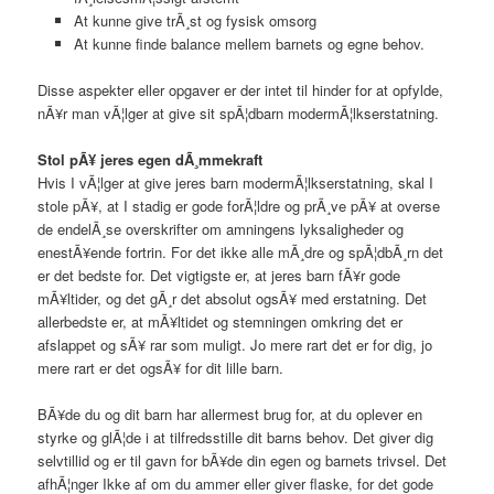
At kunne give trÃ¸st og fysisk omsorg
At kunne finde balance mellem barnets og egne behov.
Disse aspekter eller opgaver er der intet til hinder for at opfylde,
nÃ¥r man vÃ¦lger at give sit spÃ¦dbarn modermÃ¦lkserstatning.
Stol pÃ¥ jeres egen dÃ¸mmekraft
Hvis I vÃ¦lger at give jeres barn modermÃ¦lkserstatning, skal I
stole pÃ¥, at I stadig er gode forÃ¦ldre og prÃ¸ve pÃ¥ at overse
de endelÃ¸se overskrifter om amningens lyksaligheder og
enestÃ¥ende fortrin. For det ikke alle mÃ¸dre og spÃ¦dbÃ¸rn det
er det bedste for. Det vigtigste er, at jeres barn fÃ¥r gode
mÃ¥ltider, og det gÃ¸r det absolut ogsÃ¥ med erstatning. Det
allerbedste er, at mÃ¥ltidet og stemningen omkring det er
afslappet og sÃ¥ rar som muligt. Jo mere rart det er for dig, jo
mere rart er det ogsÃ¥ for dit lille barn.
BÃ¥de du og dit barn har allermest brug for, at du oplever en
styrke og glÃ¦de i at tilfredsstille dit barns behov. Det giver dig
selvtillid og er til gavn for bÃ¥de din egen og barnets trivsel. Det
afhÃ¦nger Ikke af om du ammer eller giver flaske, for det gode