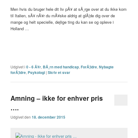
Men hvis du bruger hele dit liv pÃ¥ at sÃ¸rge over at du ikke kom
til Italien, sÃ¥ nÃ¥r du mÃ¥ske aldrig at glÃ¦de dig over de
mange og helt specielle, dejlige ting du kan se og opleve i
Holland …
Udgivet i
0 - 6 Ã¥r
,
BÃ¸rn med handicap
,
ForÃ¦ldre
,
Nybagte
forÃ¦ldre
,
Psykologi
|
Skriv et svar
Amning – ikke for enhver pris
….
Udgivet den
18. december 2015