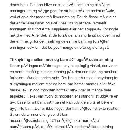
deres barn. Det kan blive en stor, svÃ¦r beslutning at vÃ¦lge
amningen fra og sÃ¸rge godt for sit barn pÃ¥ en anden mÃ¥de,
ved at give det modermÃ¦lkserstatning. For de fleste mÃ¸dre er
det en fÃ¸lelsesladet og svÃ¦r beslutning at tage, hvorvidt
amningen skal forsÃ¦tte, suppleres eller helt stoppe.â€¨For nogle
mÃ¸dre medfÃ¸rer det, at de forsÃ¸ger amning langt ud over, hvad
der er rimeligt for dem selv og deres lille barn, og forsÃ¦tter
amningen selv om det betyder mange smerte og stor ulyst.
Tilknytning mellem mor og barn â€“ ogsÃ¥ uden amning
Der er pÃ¥ ingen mÃ¥de nogen psykolog-faglig vinkel, der viser
en sammenhÃ¦ng mellem amning pÃ¥ den ene side, og mor-barn
forholdet pÃ¥ den anden side. Det har altsÃ¥ ingen betydning for
tilknytningen mellem mor og barn, om barnet ammes eller fÃ¥r
flaske. â€¨En god mor-barn kontakt afhÃ¦nger af mange flere
aspekter. F.eks. om hvorvidt moderen er i stand til at udgÃ¸re en
tryg base for sit barn, sÃ¥ barnet kan udvikle sig til at blive et
trygt lille barn. Der er ikke noget, der kan sÃ¦ttes i direkte relation
til, om du ammer eller giver dit barn
modermÃ¦lkserstatning.â€¨For Ã¸vrigt skal man vÃ¦re
opmÃ¦rksom pÃ¥, at nÃ¥r barnet fÃ¥r modermÃ¦lkserstatning