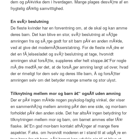
dem og pÃ¥virke dem i hverdagen. Mange plages desvÃ¦rre af en
frygtelig dÃ¥rlig samvittighed.
En svÃ¦r beslutning
De fleste kvinder har en forventning om, at de skal og kan amme
deres barn. Det kan blive en stor, svÃ¦r beslutning at vÃ¦lge
amningen fra og sÃ¸rge godt for sit barn pÃ¥ en anden mÃ¥de,
ved at give det modermÃ¦lkserstatning. For de fleste mÃ¸dre er
det en fÃ¸lelsesladet og svÃ¦r beslutning at tage, hvorvidt
amningen skal forsÃ¦tte, suppleres eller helt stoppe.â€¨For nogle
mÃ¸dre medfÃ¸rer det, at de forsÃ¸ger amning langt ud over, hvad
der er rimeligt for dem selv og deres lille barn, Â og forsÃ¦tter
amningen selv om det betyder mange smerte og stor ulyst.
Tilknytning mellem mor og barn â€“ ogsÃ¥ uden amning
Der er pÃ¥ ingen mÃ¥de nogen psykolog-faglig vinkel, der viser
en sammenhÃ¦ng mellem amning pÃ¥ den ene side, og mor-barn
forholdet pÃ¥ den anden side. Det har altsÃ¥ ingen betydning for
tilknytningen mellem mor og barn, om barnet ammes eller fÃ¥r
flaske. â€¨En god mor-barn kontakt afhÃ¦nger af mange flere
aspekter. F.eks. om hvorvidt moderen er i stand til at udgÃ¸re en
tryg base for sit barn, sÃ¥ barnet kan udvikle sig til at blive et