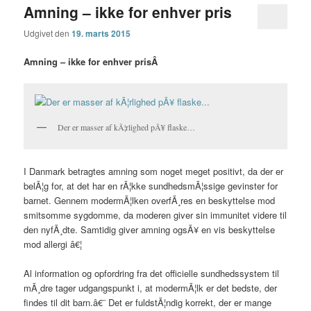
Amning – ikke for enhver pris
Udgivet den
19. marts 2015
Amning – ikke for enhver prisÂ
Der er masser af kÃ¦rlighed pÃ¥ flaske…
I Danmark betragtes amning som noget meget positivt, da der er
belÃ¦g for, at det har en rÃ¦kke sundhedsmÃ¦ssige gevinster for
barnet. Gennem modermÃ¦lken overfÃ¸res en beskyttelse mod
smitsomme sygdomme, da moderen giver sin immunitet videre til
den nyfÃ¸dte. Samtidig giver amning ogsÃ¥ en vis beskyttelse
mod allergi â€¦
Al information og opfordring fra det officielle sundhedssystem til
mÃ¸dre tager udgangspunkt i, at modermÃ¦lk er det bedste, der
findes til dit barn.â€¨ Det er fuldstÃ¦ndig korrekt, der er mange