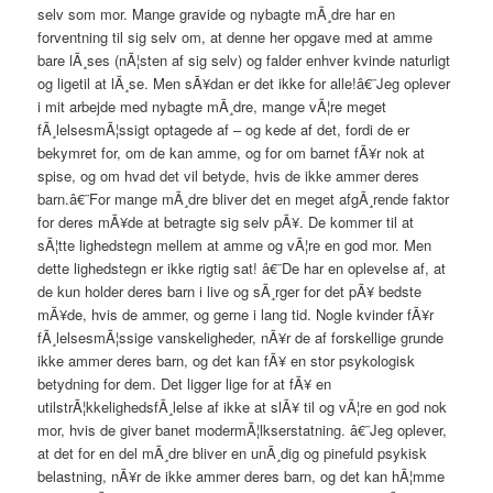
selv som mor. Mange gravide og nybagte mÃ¸dre har en
forventning til sig selv om, at denne her opgave med at amme
bare lÃ¸ses (nÃ¦sten af sig selv) og falder enhver kvinde naturligt
og ligetil at lÃ¸se. Men sÃ¥dan er det ikke for alle!â€¨Jeg oplever
i mit arbejde med nybagte mÃ¸dre, mange vÃ¦re meget
fÃ¸lelsesmÃ¦ssigt optagede af – og kede af det, fordi de er
bekymret for, om de kan amme, og for om barnet fÃ¥r nok at
spise, og om hvad det vil betyde, hvis de ikke ammer deres
barn.â€¨For mange mÃ¸dre bliver det en meget afgÃ¸rende faktor
for deres mÃ¥de at betragte sig selv pÃ¥. De kommer til at
sÃ¦tte lighedstegn mellem at amme og vÃ¦re en god mor. Men
dette lighedstegn er ikke rigtig sat! â€¨De har en oplevelse af, at
de kun holder deres barn i live og sÃ¸rger for det pÃ¥ bedste
mÃ¥de, hvis de ammer, og gerne i lang tid. Nogle kvinder fÃ¥r
fÃ¸lelsesmÃ¦ssige vanskeligheder, nÃ¥r de af forskellige grunde
ikke ammer deres barn, og det kan fÃ¥ en stor psykologisk
betydning for dem. Det ligger lige for at fÃ¥ en
utilstrÃ¦kkelighedsfÃ¸lelse af ikke at slÃ¥ til og vÃ¦re en god nok
mor, hvis de giver banet modermÃ¦lkserstatning. â€¨Jeg oplever,
at det for en del mÃ¸dre bliver en unÃ¸dig og pinefuld psykisk
belastning, nÃ¥r de ikke ammer deres barn, og det kan hÃ¦mme