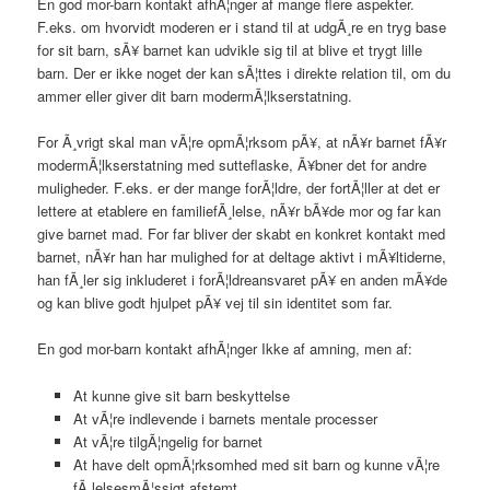
En god mor-barn kontakt afhÃ¦nger af mange flere aspekter.
F.eks. om hvorvidt moderen er i stand til at udgÃ¸re en tryg base
for sit barn, sÃ¥ barnet kan udvikle sig til at blive et trygt lille
barn. Der er ikke noget der kan sÃ¦ttes i direkte relation til, om du
ammer eller giver dit barn modermÃ¦lkserstatning.
For Ã¸vrigt skal man vÃ¦re opmÃ¦rksom pÃ¥, at nÃ¥r barnet fÃ¥r
modermÃ¦lkserstatning med sutteflaske, Ã¥bner det for andre
muligheder. F.eks. er der mange forÃ¦ldre, der fortÃ¦ller at det er
lettere at etablere en familiefÃ¸lelse, nÃ¥r bÃ¥de mor og far kan
give barnet mad. For far bliver der skabt en konkret kontakt med
barnet, nÃ¥r han har mulighed for at deltage aktivt i mÃ¥ltiderne,
han fÃ¸ler sig inkluderet i forÃ¦ldreansvaret pÃ¥ en anden mÃ¥de
og kan blive godt hjulpet pÃ¥ vej til sin identitet som far.
En god mor-barn kontakt afhÃ¦nger Ikke af amning, men af:
At kunne give sit barn beskyttelse
At vÃ¦re indlevende i barnets mentale processer
At vÃ¦re tilgÃ¦ngelig for barnet
At have delt opmÃ¦rksomhed med sit barn og kunne vÃ¦re
fÃ¸lelsesmÃ¦ssigt afstemt