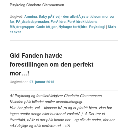
Psykolog Charlotte Clemmensen
Udgivet i
Amning
,
Baby pÃ¥ vej - den allerfÃ¸rste tid som mor og
far
,
FÃ¸dselsdepression
,
ForÃ¦ldre
,
ForÃ¦ldreklubbens
MÃ¸dregrupper
,
Gode bÃ¸ger
,
Nybagte forÃ¦ldre
,
Psykologi
|
Skriv
et svar
Gid Fanden havde
forestillingen om den perfekt
mor…!
Udgivet den
27. januar 2015
Af Psykolog og familierÃ¥dgiver Charlotte Clemmensen
Kvinden pÃ¥ billedet smiler overskudsagtigt.
Hun har glade, vel – tilpasse bÃ¸rn og et pletfrit hjem. Hun har
ingen uredte senge eller bunker af vasketÃ¸j -Â
Det tror vi
ihvertfald, nÃ¥r vi ser pÃ¥ hende her – og alle de andre, der ser
sÃ¥ dejlige og sÃ¥ perfekte ud .. !!Â