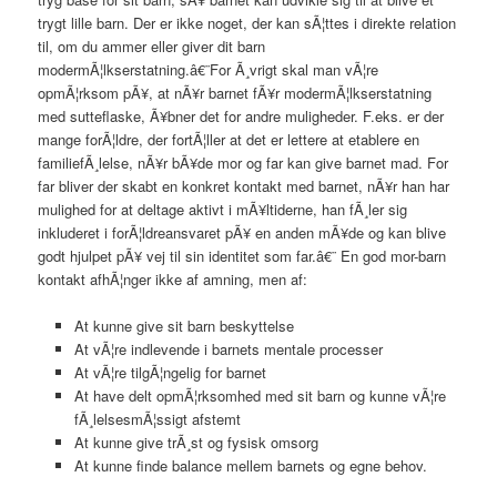
trygt lille barn. Der er ikke noget, der kan sÃ¦ttes i direkte relation
til, om du ammer eller giver dit barn
modermÃ¦lkserstatning.â€¨For Ã¸vrigt skal man vÃ¦re
opmÃ¦rksom pÃ¥, at nÃ¥r barnet fÃ¥r modermÃ¦lkserstatning
med sutteflaske, Ã¥bner det for andre muligheder. F.eks. er der
mange forÃ¦ldre, der fortÃ¦ller at det er lettere at etablere en
familiefÃ¸lelse, nÃ¥r bÃ¥de mor og far kan give barnet mad. For
far bliver der skabt en konkret kontakt med barnet, nÃ¥r han har
mulighed for at deltage aktivt i mÃ¥ltiderne, han fÃ¸ler sig
inkluderet i forÃ¦ldreansvaret pÃ¥ en anden mÃ¥de og kan blive
godt hjulpet pÃ¥ vej til sin identitet som far.â€¨ En god mor-barn
kontakt afhÃ¦nger ikke af amning, men af:
At kunne give sit barn beskyttelse
At vÃ¦re indlevende i barnets mentale processer
At vÃ¦re tilgÃ¦ngelig for barnet
At have delt opmÃ¦rksomhed med sit barn og kunne vÃ¦re
fÃ¸lelsesmÃ¦ssigt afstemt
At kunne give trÃ¸st og fysisk omsorg
At kunne finde balance mellem barnets og egne behov.