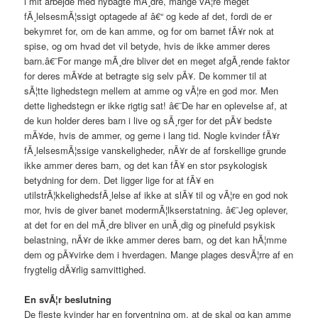
i mit arbejde med nybagte mÃ¸dre, mange vÃ¦re meget
fÃ¸lelsesmÃ¦ssigt optagede af â€“ og kede af det, fordi de er
bekymret for, om de kan amme, og for om barnet fÃ¥r nok at
spise, og om hvad det vil betyde, hvis de ikke ammer deres
barn.â€¨For mange mÃ¸dre bliver det en meget afgÃ¸rende faktor
for deres mÃ¥de at betragte sig selv pÃ¥. De kommer til at
sÃ¦tte lighedstegn mellem at amme og vÃ¦re en god mor. Men
dette lighedstegn er ikke rigtig sat! â€¨De har en oplevelse af, at
de kun holder deres barn i live og sÃ¸rger for det pÃ¥ bedste
mÃ¥de, hvis de ammer, og gerne i lang tid. Nogle kvinder fÃ¥r
fÃ¸lelsesmÃ¦ssige vanskeligheder, nÃ¥r de af forskellige grunde
ikke ammer deres barn, og det kan fÃ¥ en stor psykologisk
betydning for dem. Det ligger lige for at fÃ¥ en
utilstrÃ¦kkelighedsfÃ¸lelse af ikke at slÃ¥ til og vÃ¦re en god nok
mor, hvis de giver banet modermÃ¦lkserstatning. â€¨Jeg oplever,
at det for en del mÃ¸dre bliver en unÃ¸dig og pinefuld psykisk
belastning, nÃ¥r de ikke ammer deres barn, og det kan hÃ¦mme
dem og pÃ¥virke dem i hverdagen. Mange plages desvÃ¦rre af en
frygtelig dÃ¥rlig samvittighed.
En svÃ¦r beslutning
De fleste kvinder har en forventning om, at de skal og kan amme