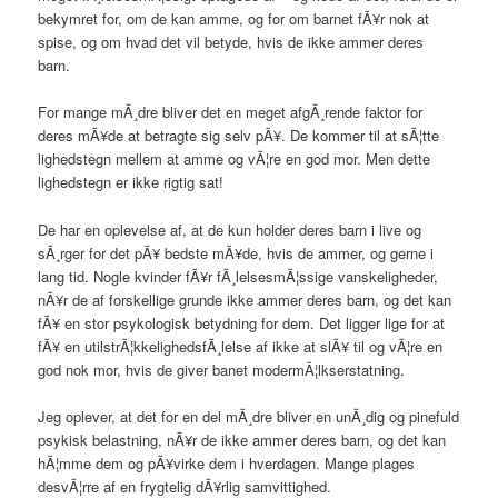
bekymret for, om de kan amme, og for om barnet fÃ¥r nok at
spise, og om hvad det vil betyde, hvis de ikke ammer deres
barn.
For mange mÃ¸dre bliver det en meget afgÃ¸rende faktor for
deres mÃ¥de at betragte sig selv pÃ¥. De kommer til at sÃ¦tte
lighedstegn mellem at amme og vÃ¦re en god mor. Men dette
lighedstegn er ikke rigtig sat!
De har en oplevelse af, at de kun holder deres barn i live og
sÃ¸rger for det pÃ¥ bedste mÃ¥de, hvis de ammer, og gerne i
lang tid. Nogle kvinder fÃ¥r fÃ¸lelsesmÃ¦ssige vanskeligheder,
nÃ¥r de af forskellige grunde ikke ammer deres barn, og det kan
fÃ¥ en stor psykologisk betydning for dem. Det ligger lige for at
fÃ¥ en utilstrÃ¦kkelighedsfÃ¸lelse af ikke at slÃ¥ til og vÃ¦re en
god nok mor, hvis de giver banet modermÃ¦lkserstatning.
Jeg oplever, at det for en del mÃ¸dre bliver en unÃ¸dig og pinefuld
psykisk belastning, nÃ¥r de ikke ammer deres barn, og det kan
hÃ¦mme dem og pÃ¥virke dem i hverdagen. Mange plages
desvÃ¦rre af en frygtelig dÃ¥rlig samvittighed.