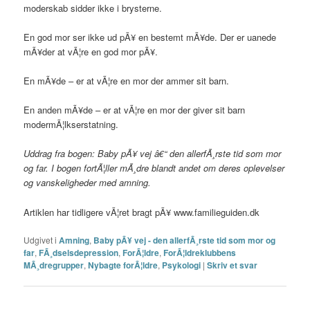
moderskab sidder ikke i brysterne.
En god mor ser ikke ud pÃ¥ en bestemt mÃ¥de. Der er uanede
mÃ¥der at vÃ¦re en god mor pÃ¥.
En mÃ¥de – er at vÃ¦re en mor der ammer sit barn.
En anden mÃ¥de – er at vÃ¦re en mor der giver sit barn
modermÃ¦lkserstatning.
Uddrag fra bogen: Baby pÃ¥ vej â€“ den allerfÃ¸rste tid som mor
og far. I bogen fortÃ¦ller mÃ¸dre blandt andet om deres oplevelser
og vanskeligheder med amning.
Artiklen har tidligere vÃ¦ret bragt pÃ¥ www.familieguiden.dk
Udgivet i
Amning
,
Baby pÃ¥ vej - den allerfÃ¸rste tid som mor og
far
,
FÃ¸dselsdepression
,
ForÃ¦ldre
,
ForÃ¦ldreklubbens
MÃ¸dregrupper
,
Nybagte forÃ¦ldre
,
Psykologi
|
Skriv et svar