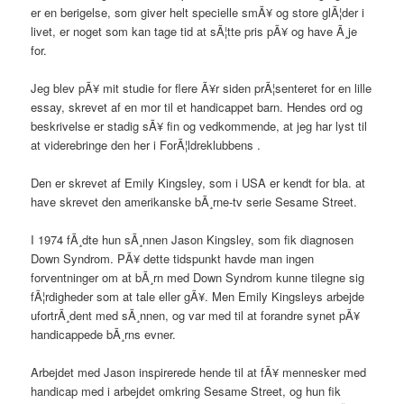
er en berigelse, som giver helt specielle smÃ¥ og store glÃ¦der i
livet, er noget som kan tage tid at sÃ¦tte pris pÃ¥ og have Ã¸je
for.
Jeg blev pÃ¥ mit studie for flere Ã¥r siden prÃ¦senteret for en lille
essay, skrevet af en mor til et handicappet barn. Hendes ord og
beskrivelse er stadig sÃ¥ fin og vedkommende, at jeg har lyst til
at viderebringe den her i ForÃ¦ldreklubbens .
Den er skrevet af Emily Kingsley, som i USA er kendt for bla. at
have skrevet den amerikanske bÃ¸rne-tv serie Sesame Street.
I 1974 fÃ¸dte hun sÃ¸nnen Jason Kingsley, som fik diagnosen
Down Syndrom. PÃ¥ dette tidspunkt havde man ingen
forventninger om at bÃ¸rn med Down Syndrom kunne tilegne sig
fÃ¦rdigheder som at tale eller gÃ¥. Men Emily Kingsleys arbejde
ufortrÃ¸dent med sÃ¸nnen, og var med til at forandre synet pÃ¥
handicappede bÃ¸rns evner.
Arbejdet med Jason inspirerede hende til at fÃ¥ mennesker med
handicap med i arbejdet omkring Sesame Street, og hun fik