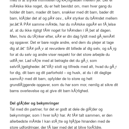
mÃ¥ske ikke noget, du er helt bevidst om, men hver gang du
holder dit barn, mader dit barn, snakker med dit barn, bader dit
barn, klÃ¦der det af og pÃ¥ osv., sÃ¥ styrker du bÃ¥ndet mellem
jer.â€¨Â PÃ¥ samme mÃ¥de, har du mÃ¥ske ogsÃ¥ en fÃ¸lelse
af, at du ikke rigtigt fÃ¥r noget for hÃ¥nden i lÃ¸bet af dagen.
Men, hvis du tÃ¦nker efter, sÃ¥ er din dag fyldt med gÃ¸remÃ¥l
og opgaver. Det er bare nogle andre, end dem du plejer at tage
dig af.â€¨ SÃ¥ prÃ¸v at revurdere dit billede af dig selv, og sÃ¸rg
for at du selv og andre viser respekt for det store arbejde du
udfÃ¸rer. Lad vÃ¦re med at betragte det du gÃ¸r, som
selvfÃ¸lgeligheder. â€¨VÃ¦r stolt og tilfreds med alt, hvad du gÃ¸r
for dig, dit barn og dit parforhold – og husk, at du i dit daglige
samvÃ¦r med dit barn, opfylder de to store og helt
grundlÃ¦ggende opgaver, som du har som mor, nemlig at sikre dit
barns overlevelse og at give dit barn kÃ¦rlighed.
Del glÃ¦der og bekymringer
Tal med din partner, for det er godt at dele de glÃ¦der og
bekymringer, som I hver isÃ¦r har. At fÃ¥ talt sammen, er den
allerbedste mÃ¥de I kan stÃ¸tte og hjÃ¦lpe hinanden med de
store udfordringer, der fÃ¸lger med det at blive forÃ¦ldre.