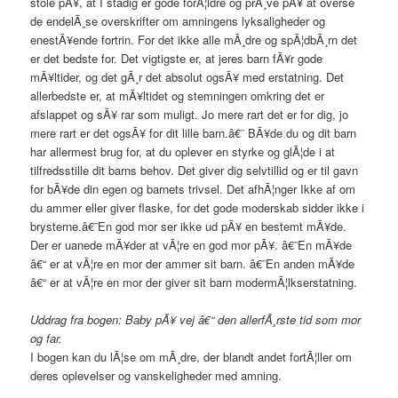
stole pÃ¥, at I stadig er gode forÃ¦ldre og prÃ¸ve pÃ¥ at overse
de endelÃ¸se overskrifter om amningens lyksaligheder og
enestÃ¥ende fortrin. For det ikke alle mÃ¸dre og spÃ¦dbÃ¸rn det
er det bedste for. Det vigtigste er, at jeres barn fÃ¥r gode
mÃ¥ltider, og det gÃ¸r det absolut ogsÃ¥ med erstatning. Det
allerbedste er, at mÃ¥ltidet og stemningen omkring det er
afslappet og sÃ¥ rar som muligt. Jo mere rart det er for dig, jo
mere rart er det ogsÃ¥ for dit lille barn.â€¨ BÃ¥de du og dit barn
har allermest brug for, at du oplever en styrke og glÃ¦de i at
tilfredsstille dit barns behov. Det giver dig selvtillid og er til gavn
for bÃ¥de din egen og barnets trivsel. Det afhÃ¦nger Ikke af om
du ammer eller giver flaske, for det gode moderskab sidder ikke i
brysterne.â€¨En god mor ser ikke ud pÃ¥ en bestemt mÃ¥de.
Der er uanede mÃ¥der at vÃ¦re en god mor pÃ¥. â€¨En mÃ¥de
â€“ er at vÃ¦re en mor der ammer sit barn. â€¨En anden mÃ¥de
â€“ er at vÃ¦re en mor der giver sit barn modermÃ¦lkserstatning.
Uddrag fra bogen: Baby pÃ¥ vej â€“ den allerfÃ¸rste tid som mor
og far.
I bogen kan du lÃ¦se om mÃ¸dre, der blandt andet fortÃ¦ller om
deres oplevelser og vanskeligheder med amning.