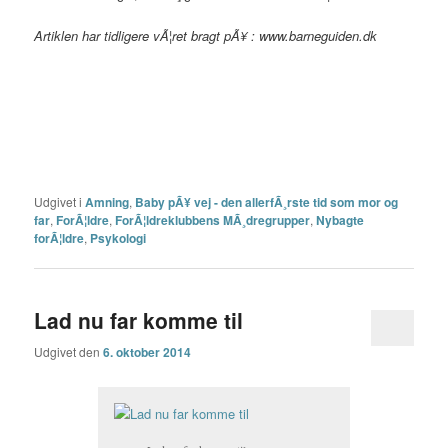
Artiklen har tidligere vÃ¦ret bragt pÃ¥ : www.barneguiden.dk
Udgivet i
Amning
,
Baby pÃ¥ vej - den allerfÃ¸rste tid som mor og
far
,
ForÃ¦ldre
,
ForÃ¦ldreklubbens MÃ¸dregrupper
,
Nybagte
forÃ¦ldre
,
Psykologi
Lad nu far komme til
Udgivet den
6. oktober 2014