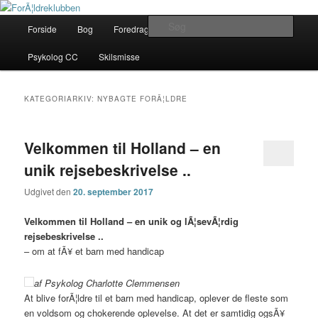
Fortsæt
Fortsæt
Her finder du gode rÃ¥d
til
til
Hovedmenu
Søg
Forside
Bog
Foredrag
Kontakt
Om
primært
sekundært
indhold
indhold
ForÃ¦ldreklubben
Psykolog CC
Skilsmisse
KATEGORIARKIV:
NYBAGTE FORÃ¦LDRE
Velkommen til Holland – en
unik rejsebeskrivelse ..
Udgivet den
20. september 2017
Velkommen til Holland – en unik og lÃ¦sevÃ¦rdig
rejsebeskrivelse ..
– om at fÃ¥ et barn med handicap
af Psykolog Charlotte Clemmensen
At blive forÃ¦ldre til et barn med handicap, oplever de fleste som
en voldsom og chokerende oplevelse. At det er samtidig ogsÃ¥