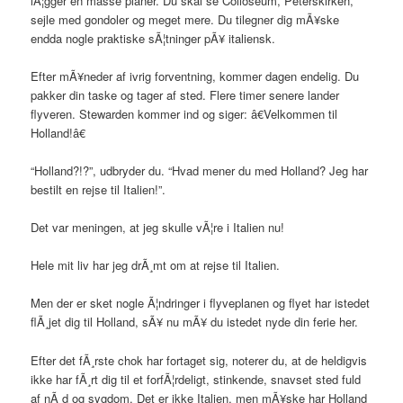
lÃ¦gger en masse planer. Du skal se Colloseum, Peterskirken,
sejle med gondoler og meget mere. Du tilegner dig mÃ¥ske
endda nogle praktiske sÃ¦tninger pÃ¥ italiensk.
Efter mÃ¥neder af ivrig forventning, kommer dagen endelig. Du
pakker din taske og tager af sted. Flere timer senere lander
flyveren. Stewarden kommer ind og siger: â€Velkommen til
Holland!â€
“Holland?!?”, udbryder du. “Hvad mener du med Holland? Jeg har
bestilt en rejse til Italien!”.
Det var meningen, at jeg skulle vÃ¦re i Italien nu!
Hele mit liv har jeg drÃ¸mt om at rejse til Italien.
Men der er sket nogle Ã¦ndringer i flyveplanen og flyet har istedet
flÃ¸jet dig til Holland, sÃ¥ nu mÃ¥ du istedet nyde din ferie her.
Efter det fÃ¸rste chok har fortaget sig, noterer du, at de heldigvis
ikke har fÃ¸rt dig til et forfÃ¦rdeligt, stinkende, snavset sted fuld
af nÃ¸d og sygdom. Det er ikke Italien, men mÃ¥ske har Holland