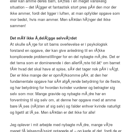
eller kan amme deres barn, sÃ¦ttes i en meget vanskelig
situation – det lÃ¦gger et fantastisk stort pres pÃ¥ den mor der
ikke ammer, fordi det ligger i luften, at man opfylder opgave som
mor bedst, hvis man ammer. Men sÃ¥dan hÃ¦nger det ikke
sammen!
Det mÃ¥ ikke Ã¸delÃ¦gge selvvÃ¦rdet
At skulle sÃ¸rge for sit barns overlevelse er i psykologisk
forstand en opgave, der kan give anledning til en rÃ¦kke
komplicerede problemstillinger for en del nybagte mÃ¸dre. Det er
det tema som er dominerende i den allerfÃ¸rste tid â€“ om barnet
fÃ¥r hvad det skal have at spise, sÃ¥ det tager nok pÃ¥ i vÃ¦gt.
Der er ikke mange der er opmÃ¦rksomme pÃ¥, at den her
fundamentale opgave har sÃ¥ afgÃ¸rende betydning for de fleste,
og har betydning for hvordan kvinder vurderer og betragter sig
selv som mor. Mange gravide og nybagte mÃ¸dre har en
forventning til sig selv om, at denne her opgave med at amme
bare lÃ¸ses (nÃ¦sten af sig selv) og falder enhver kvinde naturligt
og ligetil at lÃ¸se. Men sÃ¥dan er det ikke for alle!
Jeg oplever i mit arbejde med nybagte mÃ¸dre, mange vÃ¦re
meget fÃ¸lelsesmÃ¦ssigt optagede af – og kede af det, fordi de er