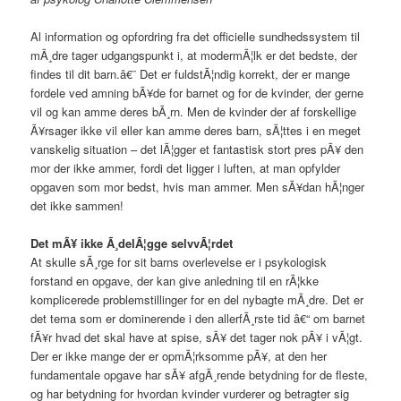
Al information og opfordring fra det officielle sundhedssystem til
mÃ¸dre tager udgangspunkt i, at modermÃ¦lk er det bedste, der
findes til dit barn.â€¨ Det er fuldstÃ¦ndig korrekt, der er mange
fordele ved amning bÃ¥de for barnet og for de kvinder, der gerne
vil og kan amme deres bÃ¸rn. Men de kvinder der af forskellige
Ã¥rsager ikke vil eller kan amme deres barn, sÃ¦ttes i en meget
vanskelig situation – det lÃ¦gger et fantastisk stort pres pÃ¥ den
mor der ikke ammer, fordi det ligger i luften, at man opfylder
opgaven som mor bedst, hvis man ammer. Men sÃ¥dan hÃ¦nger
det ikke sammen!
Det mÃ¥ ikke Ã¸delÃ¦gge selvvÃ¦rdet
At skulle sÃ¸rge for sit barns overlevelse er i psykologisk
forstand en opgave, der kan give anledning til en rÃ¦kke
komplicerede problemstillinger for en del nybagte mÃ¸dre. Det er
det tema som er dominerende i den allerfÃ¸rste tid â€“ om barnet
fÃ¥r hvad det skal have at spise, sÃ¥ det tager nok pÃ¥ i vÃ¦gt.
Der er ikke mange der er opmÃ¦rksomme pÃ¥, at den her
fundamentale opgave har sÃ¥ afgÃ¸rende betydning for de fleste,
og har betydning for hvordan kvinder vurderer og betragter sig