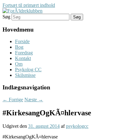
Fortsæt til primært indhold
Søg
Her finder du gode rÃ¥d
ForÃ¦ldreklubben
Hovedmenu
Forside
Bog
Foredrag
Kontakt
Om
Psykolog CC
Skilsmisse
Indlægsnavigation
←
Forrige
Næste
→
#KirkesangOgKÃ¤hlervase
Udgivet den
31. august 2014
af
psykologcc
#KirkesangOgKÃ¤hlervase