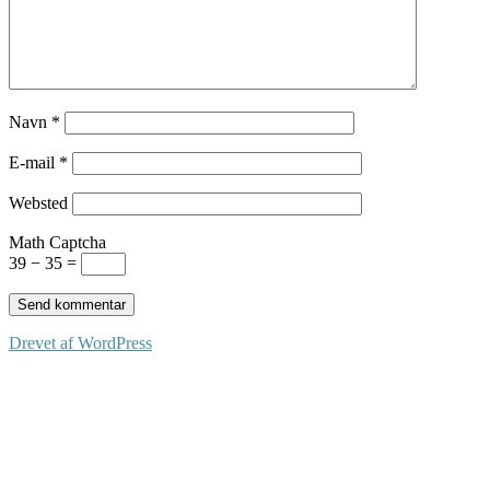
Navn
*
E-mail
*
Websted
Math Captcha
39 − 35 =
Drevet af WordPress