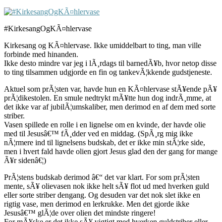
#KirkesangOgKÃ¤hlervase
Kirkesang og KÃ¤hlervase. Ikke umiddelbart to ting, man ville
forbinde med hinanden.
Ikke desto mindre var jeg i lÃ¸rdags til barnedÃ¥b, hvor netop disse
to ting tilsammen udgjorde en fin og tankevÃ¦kkende gudstjeneste.
Aktuel som prÃ¦sten var, havde hun en KÃ¤hlervase stÃ¥ende pÃ¥
prÃ¦dikestolen. En smule nedtrykt mÃ¥tte hun dog indrÃ¸mme, at
det ikke var af jubilÃ¦umskaliber, men derimod en af dem med sorte
striber.
Vasen spillede en rolle i en lignelse om en kvinde, der havde olie
med til Jesusâ€™ fÃ¸dder ved en middag. (SpÃ¸rg mig ikke
nÃ¦rmere ind til lignelsens budskab, det er ikke min stÃ¦rke side,
men i hvert fald havde olien gjort Jesus glad den der gang for mange
Ã¥r sidenâ€¦)
PrÃ¦stens budskab derimod â€“ det var klart. For som prÃ¦sten
mente, sÃ¥ olievasen nok ikke helt sÃ¥ flot ud med hverken guld
eller sorte striber dengang. Og desuden var det nok slet ikke en
rigtig vase, men derimod en lerkrukke. Men det gjorde ikke
Jesusâ€™ glÃ¦de over olien det mindste ringere!
For mÃ¥ske er det ikke sÃ¥ vigtigt med hverken guldstriber eller