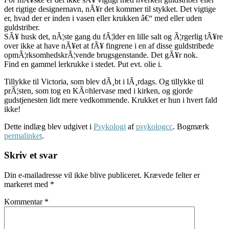
det rigtige designernavn, nÃ¥r det kommer til stykket. Det vigtige
er, hvad der er inden i vasen eller krukken â€“ med eller uden
guldstriber.
SÃ¥ husk det, nÃ¦ste gang du fÃ¦lder en lille salt og Ã¦rgerlig tÃ¥re
over ikke at have nÃ¥et at fÃ¥ fingrene i en af disse guldstribede
opmÃ¦rksomhedskrÃ¦vende brugsgenstande. Det gÃ¥r nok.
Find en gammel lerkrukke i stedet. Put evt. olie i.
Tillykke til Victoria, som blev dÃ¸bt i lÃ¸rdags. Og tillykke til
prÃ¦sten, som tog en KÃ¤hlervase med i kirken, og gjorde
gudstjenesten lidt mere vedkommende. Krukket er hun i hvert fald
ikke!
Dette indlæg blev udgivet i
Psykologi
af
psykologcc
. Bogmærk
permalinket
.
Skriv et svar
Din e-mailadresse vil ikke blive publiceret.
Krævede felter er
markeret med
*
Kommentar
*